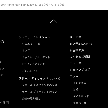
h Anniversary Fair 2023年6月28日(水)‐7月31日(月)
ジュエリーコレクション
サービス
グ）
来店予約について
ジュエリー一覧
お客様の声
リング
よくあるご質問
ネックレス/ペンダント
ルド
ニュース
ピアス/イヤリング
ョン
ショップブログ
ブレスレット
ぶ]
コラム
ラザール ダイヤモンドについて
インタビュー
ラザール ダイヤモンドの品質
指輪
ラザール ダイヤモンドの歴史
ダイヤモンド
企業の取り組み
ら選ぶ]
プロポーズ