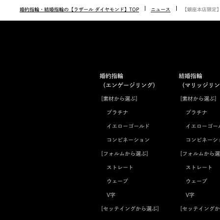
婚約指輪・結婚指輪の【ラザール ダイヤモンド】TOP
ニュース
【銀座本店限定】20t
婚約指輪
結婚指輪
（エンゲージリング）
（マリッジリン
[素材から選ぶ]
[素材から選ぶ]
プラチナ
プラチナ
イエローゴールド
イエローゴー
コンビネーション
コンビネーシ
[フォルムから選ぶ]
[フォルムから選
ストレート
ストレート
ウェーブ
ウェーブ
V字
V字
[セッテイングから選ぶ]
[セッテイングか