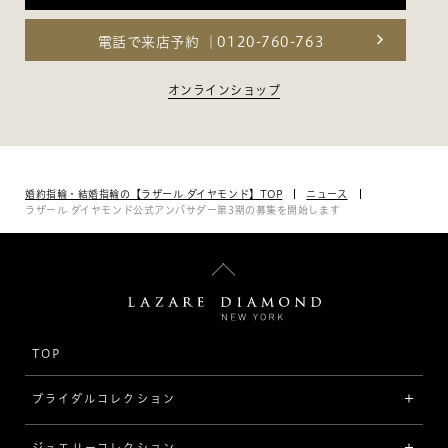
電話で来店予約
0120-760-763
オンラインショップ
婚約指輪・結婚指輪の【ラザール ダイヤモンド】TOP
ニュース
ラザール ダイヤモンド公式アンバサダー第3期の募集を開始します
TOP
ブライダルコレクション
ジュエリーコレクション
婚約指輪（エンゲージリング）