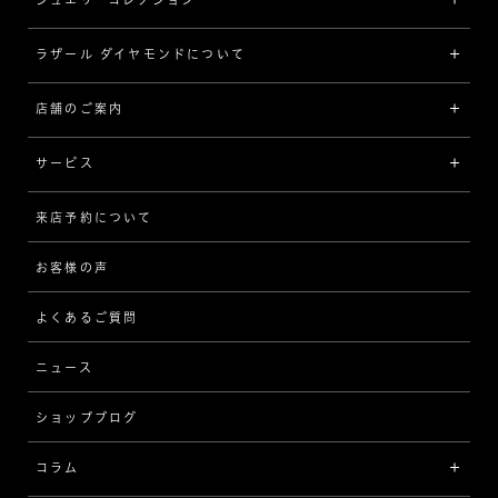
[素材から選ぶ]
ラザール ダイヤモンドについて
ジュエリーコレクショントップ
プラチナ
ジュエリー一覧
店舗のご案内
ラザール ダイヤモンドについて
イエローゴールド
リング
品質
サービス
コンビネーション
ネックレス/ペンダント
歴史
来店予約について
サービスについて
[フォルムから選ぶ]
ピアス/イヤリング
企業の取り組み
お客様の声
アフターサービス
ストレート
ブレスレット
よくあるご質問
MESSAGE IN DIAMOND
ウェーブ
ニュース
品質保証
ショップブログ
V字
ブライダルアイテム
コラム
[セッテイングから選ぶ]