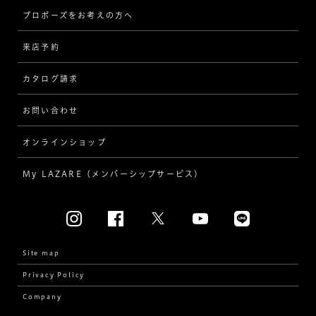
プロポーズをお考えの方へ
インタビュー
ソリテール
来店予約
指輪
ワンサイドメレ
カタログ請求
ダイヤモンド
ダブルサイドメレ
お問い合わせ
プロポーズ
ラインメレ
オンラインショップ
結婚式
人気の婚約指輪
My LAZARE（メンバーシップサービス）
結婚指輪（マリッジリング）
[素材から選ぶ]
プラチナ
Site map
Privacy Policy
イエローゴールド
Company
コンビネーション