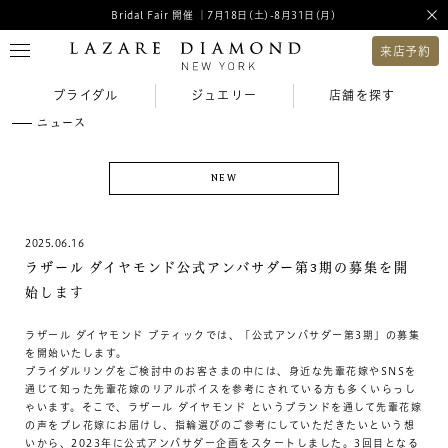
Bridal Fair 開催 ｜7月18日(土)-8月31日(月)
来店予約
ブライダル
ジュエリー
店舗を探す
ニュース
NEW
2025.06.16
ラザール ダイヤモンド公式アンバサダー第3期の募集を開
始します
ラザール ダイヤモンド ブティックでは、「公式アンバサダー第3期」の募集
を開始いたします。
ブライダルリングをご検討中のお客さまの中には、身近な先輩花嫁やSNSを
通じて知った先輩花嫁のリアルボイスを参考にされている方も多くいらっし
ゃいます。そこで、ラザール ダイヤモンド というブランドを通して先輩花嫁
の声をプレ花嫁にお届けし、指輪選びのご参考にしていただきたいという想
いから、2023年に公式アンバサダー企画をスタートしました。3回目となる