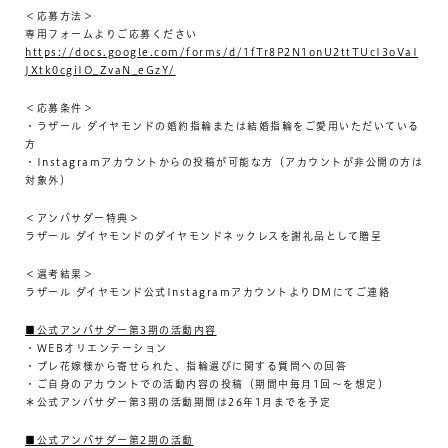
＜応募方法＞
専用フォームよりご応募ください
https://docs.google.com/forms/d/1fTr8P2N1onU2ttTUcI3oVaI
JXtk0cgiIO_ZvaN_eGzY/
＜応募条件＞
・ラザール ダイヤモンドの婚約指輪または結婚指輪をご愛用いただいている
方
・Instagramアカウントからの投稿が可能な方（アカウントが非公開の方は
対象外）
＜アンバサダー特典＞
ラザール ダイヤモンドのダイヤモンドネックレスを謝礼品として贈呈
＜選考結果＞
ラザール ダイヤモンド公式InstagramアカウントよりDMにてご連絡
■公式アンバサダー第3期の活動内容
・WEBオリエンテーション
・プレ花嫁様から寄せられた、指輪選びに関する質問への回答
・ご自身のアカウントでの活動内容の投稿（期間中毎月1回～を想定）
＊公式アンバサダー第3期の活動期間は26年1月までを予定
■公式アンバサダー第2期の活動