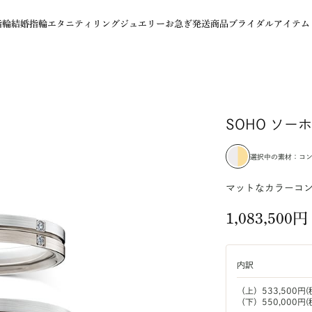
指輪
結婚指輪
エタニティリング
ジュエリー
お急ぎ発送商品
ブライダルアイテム
SOHO ソー
選択中の素材：
コ
マットなカラーコ
1,083,500円
内訳
（上）533,500円(
（下）550,000円(