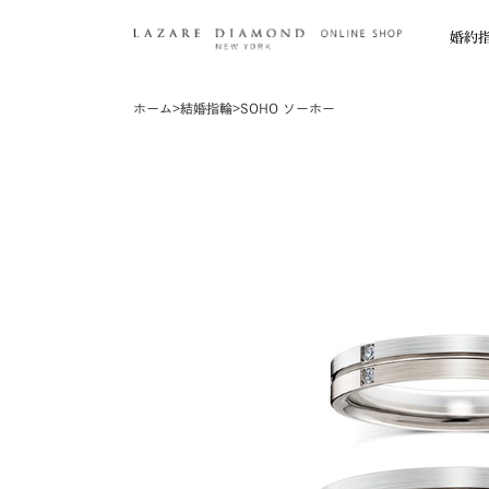
婚約
ホーム
>
結婚指輪
>
SOHO ソーホー