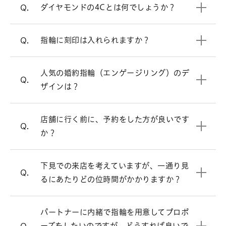
4Cについて詳しく見る
ダイヤモンドの4Cとは何でしょうか？
Q.
せください。
V字ラインの婚約指輪を見る
サービス&ケアについて
指輪に刻印は入れられますか？
Q.
プロポーズリングのデザイン選びにお悩
必ずしもご予約が必要という訳ではござ
A.
みの方は、こちらをご参照ください。
いませんが、週末はお時間帯によっては
人気の婚約指輪（エンゲージリング）のデ
プロポーズをお考えの方へ
大変混み合いますので、事前にご予約を
Q.
ザインは？
頂けるとお待たせすることなくスムーズ
にご案内させて頂きます。
お客様により様々ですが、ゆっくりご覧
店舗に行く前に、予約をした方が良いです
A.
来店予約はこちら
Q.
頂きますと、だいたい1時間半～2時間く
か？
らいお時間を頂く場合が多いです。お急
おひとりのご来店でも、デザイン・ダイ
A.
ぎの場合は、お申し付け頂ければご都合
ヤモンドのお好みやご予算などを伺いな
下見での来店を考えていますが、一通り見
に合わせてご案内いたします。
Q.
がらおふたりにぴったりの指輪をご提案
るにあたりどの位時間がかかりますか？
します。豊富な知識を持つスタッフがご
案内させて頂きますので、まずはお気軽
オンラインでも購入可能です。
A.
にお近くの店舗でご相談下さい。
パートナーに内緒で指輪を用意してプロポ
店頭と同様の品質、アフターサービスで
ーズをしたいのですが、どうすれば良いで
Q.