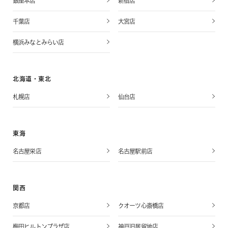
銀座本店
新宿店
千葉店
大宮店
横浜みなとみらい店
北海道・東北
札幌店
仙台店
東海
名古屋栄店
名古屋駅前店
関西
京都店
クオーツ心斎橋店
梅田ヒルトンプラザ店
神戸旧居留地店