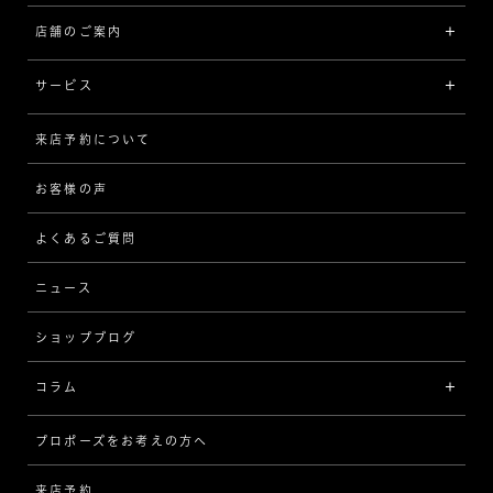
プラチナ
ジュエリー一覧
店舗のご案内
ラザール ダイヤモンドについて
イエローゴールド
リング
品質
サービス
コンビネーション
ネックレス/ペンダント
歴史
来店予約について
サービスについて
[フォルムから選ぶ]
ピアス/イヤリング
企業の取り組み
お客様の声
アフターサービス
ストレート
ブレスレット
よくあるご質問
MESSAGE IN DIAMOND
ウェーブ
ニュース
品質保証
ショップブログ
V字
ブライダルアイテム
コラム
[セッテイングから選ぶ]
プロポーズをお考えの方へ
インタビュー
ソリテール
来店予約
指輪