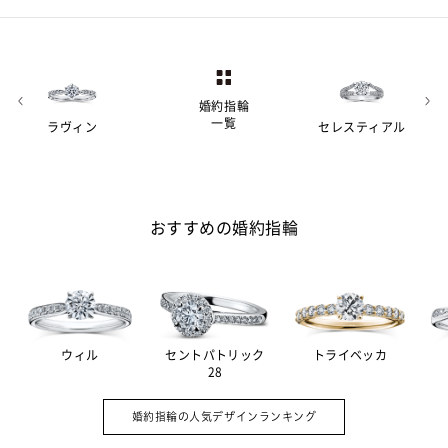
婚約指輪
一覧
ラヴィン
セレスティアル
おすすめの婚約指輪
ウィル
セントパトリック
トライベッカ
28
婚約指輪（エンゲージリング）は結婚を
A.
約束した証として贈る記念品。その意味
婚約指輪の人気デザインランキング
を強めるため、ダイヤモンドをあしらっ