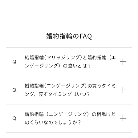
たデザインの指輪が主流です。一方、毎
日身につけるのが結婚指輪（マリッジリ
ング）。シンプルで飽きのこないデザイ
ンが多いです。
婚約指輪のFAQ
婚約指輪と結婚指輪の違いについて
婚約指輪（エンゲージリング）のおつく
A.
結婚指輪(マリッジリング)と婚約指輪（エ
結婚指輪（マリッジリング）
一覧はこちら
りやイニシャルの刻印などで時間を要す
Q.
ンゲージリング）の違いとは？
るため、お渡ししたい日の2～3ヵ月前に
婚約指輪（エンゲージリング）では一粒
A.
は用意を始めておくと安心です。
ダイヤモンドの品質を表す基準です。
A.
の大きなダイヤモンドが付いたデザイン
婚約指輪（エンゲージリング）の相場は
A.
婚約指輪(エンゲージリング)の買うタイミ
ダイヤモンドの4Cとは、ダイヤモンドの
プロポーズに指輪は必要？
が根強く人気ですが、他にも様々なデザ
30万～50万円です。指輪のデザインよっ
Q.
ング、渡すタイミングはいつ？
品質を表す基準となるものです。カット
インがあります。
て価格が変わります。ご要望に合わせて
(Cut)、カラット(Carat)、カラー
ご提案させていただきます。
リングの内側にメッセージを刻印するこ
A.
(Color)、クラリティ(Clarity)の4つの
ストレートラインの婚約指輪を見る
婚約指輪（エンゲージリング）の相場はど
とができます。また0.18ct以上のダイヤ
頭文字をとった用語で「4C」と呼ばれて
婚約指輪の相場について詳しく見る
Q.
モンドのガードル部分に、メッセージを
のくらいなのでしょうか？
います。
刻印するサービスもございます。（有
ウェーブラインの婚約指輪を見る
料）詳しくは店頭スタッフへお問い合わ