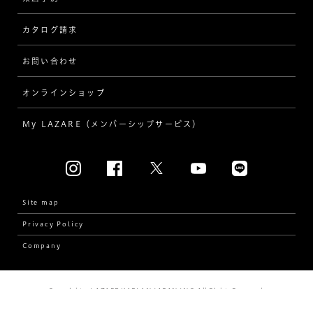
ワンサイドメレ
カタログ請求
ダイヤモンド
ダブルサイドメレ
お問い合わせ
プロポーズ
ラインメレ
オンラインショップ
結婚式
人気の婚約指輪
My LAZARE（メンバーシップサービス）
結婚指輪（マリッジリング）
[素材から選ぶ]
プラチナ
Site map
Privacy Policy
イエローゴールド
Company
コンビネーション
Copyright © LAZARE KAPLAN JAPAN INC. All Rights Reserved.
[フォルムから選ぶ]