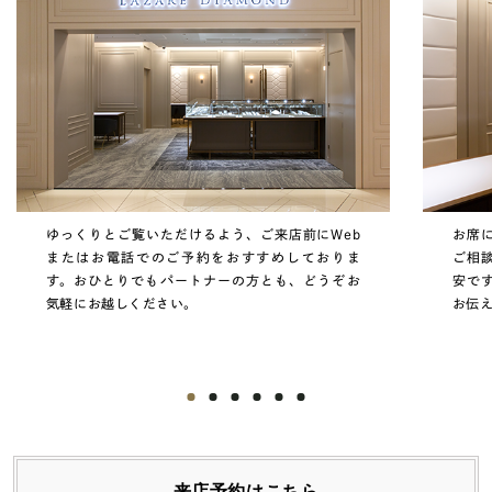
ゆっくりとご覧いただけるよう、ご来店前にWeb
お席
またはお電話でのご予約をおすすめしておりま
ご相
す。おひとりでもパートナーの方とも、どうぞお
安で
気軽にお越しください。
お伝
来店予約はこちら