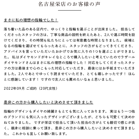
名古屋栄店のお客様の声
まさに私の理想の指輪でした！
落ち着いた品のある店内で、ゆっくりと指輪を選ぶことが出来ました。 担当して
くださったスタッフの方は、丁寧な商品の説明を終えたあと、2人で選ぶ時間を設
けてくださり、その時間も私たちにとっては有意義な時間となりました。 候補と
なるの指輪を選ばせてもらったあとに、スタッフの方がもどってきてくださり、
アドバイスを言っていただいたおかげでお気に入りの1つを選ぶことができまし
た。 私はダイヤモンドがキレイなところで購入したいと考えていたのでラザール
ダイヤモンドさんはまさに私の理想の指輪でした！ 対応をしてくださったスタッ
フの方は最後まで心のこもった対応していただき、最後にはお手紙までいただき
ました。2人であとでゆっくり読ませていただき、とても嬉しかったです！ ほん
とに感謝しています！ ですので友人にも薦めたいなぁと思いました。
2022年09月 ご成約（20代女性）
是非この方から購入したいと決めさせて頂きました
指輪のデザインもダイヤの綺麗さもとても気に入っております。 実はもう一つ他
のブランドにも気に入ったデザインがございましたが、どちらも可愛くて決めか
ねておりました。 ですが栄店で担当して頂いた担当の方がとても親切で感じが良
く、親身に相談に乗って頂き、是非この方から購入したいと決めさせて頂きまし
た。 これからも宜しくお願い致します。