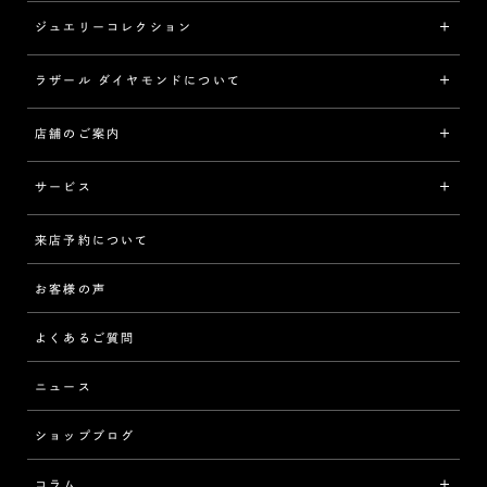
ジュエリーコレクション
婚約指輪（エンゲージリング）
[素材から選ぶ]
ラザール ダイヤモンドについて
ジュエリーコレクショントップ
プラチナ
ジュエリー一覧
店舗のご案内
ラザール ダイヤモンドについて
イエローゴールド
リング
品質
サービス
コンビネーション
ネックレス/ペンダント
歴史
来店予約について
サービスについて
[フォルムから選ぶ]
ピアス/イヤリング
企業の取り組み
お客様の声
アフターサービス
ストレート
ブレスレット
よくあるご質問
MESSAGE IN DIAMOND
ウェーブ
ニュース
品質保証
ショップブログ
V字
ブライダルアイテム
コラム