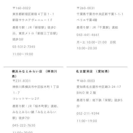
〒160-0022
〒260-0031
東京都新宿区新宿４丁目１-１
千葉県千葉市中央区新千葉1-1-1
新宿サウスアヴェニュー１Ｆ
ペリエ千葉4階
最寄り駅：JR「新宿駅」徒歩2
最寄り駅：JR「千葉駅」直結
分、東京メトロ「新宿三丁目駅」
043-441-4661
徒歩3分
月~土 10:00~21:00 日祝
03-5312-7345
10:00~20:30
11:00～19:00
横浜みなとみらい店 （神奈川
名古屋栄店 （愛知県）
県）
〒231-8331
〒460-0003
神奈川県横浜市中区桜木町１丁目
愛知県名古屋市中区錦3-24-17
１-７
BINO 栄 2 階
コレットマーレ２F
最寄り駅：地下鉄「栄駅」徒歩5
最寄り駅：JR「桜木町駅」直結、
分
みなとみらい線「みなとみらい
052-211-9394
駅」徒歩7分
11:00~19:00
045-222-7630
11:00~20:00