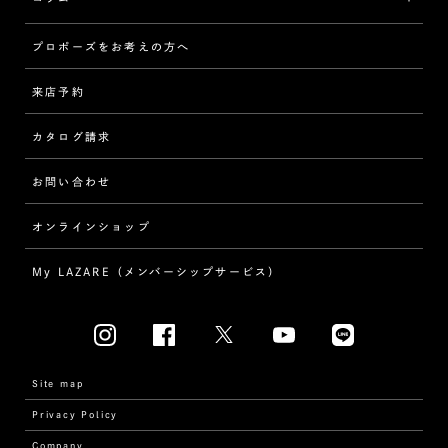
[セッテイングから選ぶ]
プロポーズをお考えの方へ
インタビュー
ソリテール
来店予約
指輪
ワンサイドメレ
カタログ請求
ダイヤモンド
ダブルサイドメレ
お問い合わせ
プロポーズ
ラインメレ
オンラインショップ
結婚式
人気の婚約指輪
My LAZARE（メンバーシップサービス）
結婚指輪（マリッジリング）
[素材から選ぶ]
プラチナ
Site map
Privacy Policy
イエローゴールド
Company