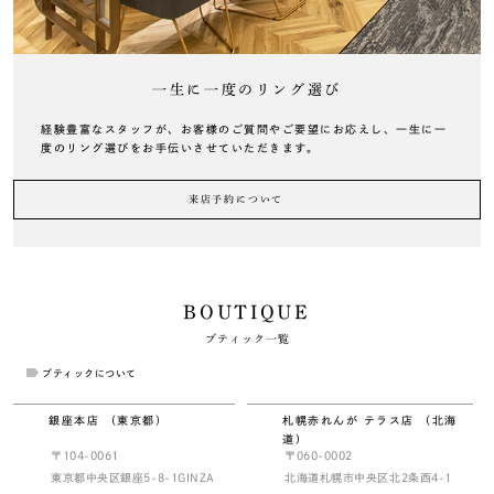
一生に一度のリング選び
経験豊富なスタッフが、お客様のご質問やご要望にお応えし、一生に一
度のリング選びをお手伝いさせていただきます。
来店予約について
BOUTIQUE
ブティック一覧
ブティックについて
銀座本店 （東京都）
札幌赤れんが テラス店 （北海
道）
〒104-0061
〒060-0002
東京都中央区銀座5-8-1GINZA
北海道札幌市中央区北2条西4-1