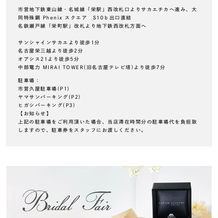
市営地下鉄東山線・名城線「栄駅」西改札口よりサカエチカへ進み、大
同特殊鋼 Phenix スクエア S10ｂ出口直結
名鉄瀬戸線「栄町駅」改札より地下鉄西改札方面へ
サンシャインサカエより徒歩1分
名古屋栄三越より徒歩2分
オアシス21より徒歩5分
中部電力 MIRAI TOWER(旧名古屋テレビ塔)より徒歩7分
駐車場：
市営久屋駐車場(P1)
ヤマサンパーキング(P2)
ヒガシパーキング(P3)
【お知らせ】
上記の駐車場をご利用頂いた場合、当店滞在時間分の駐車場代を負担致
しますので、駐車券をスタッフにお渡しください。