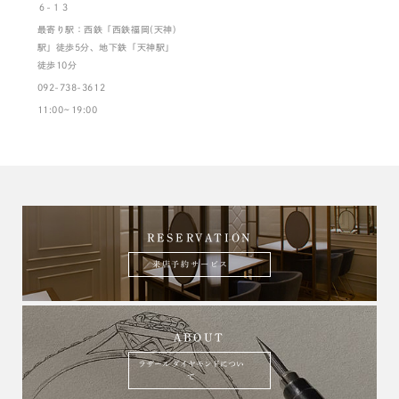
６-１３
最寄り駅：西鉄「西鉄福岡(天神)
駅」徒歩5分、地下鉄「天神駅」
徒歩10分
092-738-3612
11:00~19:00
RESERVATION
来店予約サービス
ABOUT
ラザール ダイヤモンドについ
て