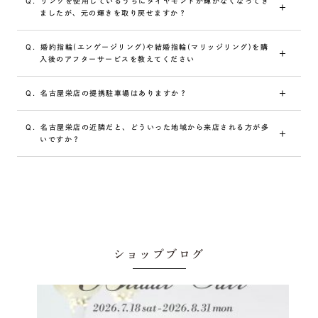
Q.
リングを使用しているうちにダイヤモンドが輝かなくなってき
使用中にどうしても細かいキズは付いてきますが、店頭のク
ましたが、元の輝きを取り戻せますか？
リーニングである程度目立たなく出来ますので、お気軽にお
申し付けください。またご使用頻度、お取り扱い方法により
A.
クリーニングをすることで取り戻すことができます。ダイヤ
歪みが生じる場合もございます。ご不明な点がございました
Q.
婚約指輪(エンゲージリング)や結婚指輪(マリッジリング)を購
モンドは油脂と相性が良い性質があるため、クリーム状の油
ら、ご購入店舗へお問い合わせください。
入後のアフターサービスを教えてください
脂や石鹸を使用したり、手の皮脂膜などが付着することによ
って輝きが鈍くなってしまうことがあります。これは変色で
A.
長くお着けいただくためにクリーニングやサイズ直しなどの
はなくただの汚れなので、自宅で手入れする場合は、食器用
Q.
名古屋栄店の提携駐車場はありますか？
アフターサービスをご用意しています。詳しい
アフターサー
の洗剤などの中性洗剤をぬるま湯で薄めたもので優しく洗う
ビス
についてはご購入店舗へお問い合わせください。
と、ダイヤモンド本来の輝きを取り戻すことができます。ご
A.
市営久屋駐車場(P1)、ヤマサンパーキング(P2)、ヒガシパ
不明な点がございましたら、お気軽にご購入店舗へお問い合
Q.
名古屋栄店の近隣だと、どういった地域から来店される方が多
ーキング(P3)と提携しております。ご利用頂いた場合、当店
わせください。
いですか？
滞在時間分の駐車場代を負担致しますので、駐車券をスタッ
フにお渡しください。
A.
愛知県で最大級の品揃えだからこそ、県内では豊田市・岡崎
市・名古屋市中区・名古屋市緑区・刈谷市・春日井市・一宮
市・名古屋市西区・名古屋市千種区・名古屋市中川区・名古
屋市北区・名古屋市守山区・名古屋市昭和区・名古屋市天白
区・名古屋市中村区などをはじめとし、その他近隣の地域か
らのお客様も多くご来店いただいております。
ショップブログ