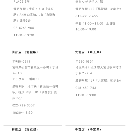
PLACE 8階
赤れんが テラス1階
最寄り駅：東京メトロ「銀座
最寄り駅：JR「札幌駅」徒歩5分
駅」A4出口直結、JR「有楽町
011-223-1655
駅」徒歩5分
平日 11:00～19:00 土日祝
03-6263-9061
10:00～19:00
11:00～19:30
仙台店 （宮城県）
大宮店 （埼玉県）
〒980-0811
〒330-0854
宮城県仙台市青葉区一番町２丁目
埼玉県さいたま市大宮区桜木町２
４-１９
丁目２-２４
シリウス･一番町１F
最寄り駅：JR「大宮駅」徒歩2分
最寄り駅：地下鉄「青葉通一番町
048-650-7431
駅」徒歩30秒、JR「仙台駅」徒
11:00～19:00
歩15分
022-722-3007
10:30～18:30
新宿店 （東京都）
千葉店 （千葉県）