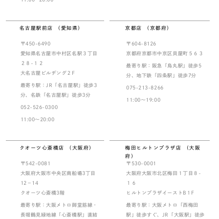
名古屋駅前店 （愛知県）
京都店 （京都府）
〒450-6490
〒604-8126
愛知県名古屋市中村区名駅３丁目
京都府京都市中京区貝屋町５６３
２８-１２
最寄り駅：阪急「烏丸駅」徒歩5
大名古屋ビルヂング２F
分、地下鉄「四条駅」徒歩7分
最寄り駅：JR「名古屋駅」徒歩3
075-213-8266
分、名鉄「名古屋駅」徒歩3分
11:00～19:00
052-526-0300
11:00～20:00
クオーツ心斎橋店 （大阪府）
梅田ヒルトンプラザ店 （大阪
府）
〒542-0081
〒530-0001
大阪府大阪市中央区南船場3丁目
大阪府大阪市北区梅田１丁目８-
12－14
１６
クオーツ心斎橋3階
ヒルトンプラザイーストB１F
最寄り駅：大阪メトロ御堂筋線・
最寄り駅：大阪メトロ「西梅田
長堀鶴見緑地線「心斎橋駅」直結
駅」徒歩すぐ、JR「大阪駅」徒歩