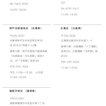
2分
06-7669-3500
06-4797-7611
10:00～20:00
11:00~19:00
神戸旧居留地店 （兵庫県）
広島店 （広島県）
〒650-0037
〒730-0035
兵庫県神戸市中央区明石町32
広島県広島市中区本通１-４
BLOCK32 明海ビル2階
最寄り駅：広島電鉄「八丁堀駅」
最寄り駅：神戸市営地下鉄海岸線
徒歩2分、広島電鉄「立町駅」徒
「旧居留地・大丸前駅」徒歩3
歩2分
分、JR「元町駅」徒歩6分
082-545-4666
078-335-1828
11:00~19:00
平日 11:00～19:00 土日祝
11:00～20:00
福岡天神店 （福岡県）
〒810-0001
福岡県福岡市中央区天神２丁目