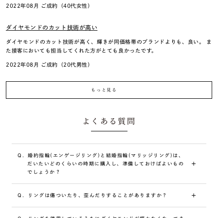
2022年08月 ご成約（40代女性）
ダイヤモンドのカット技術が高い
ダイヤモンドのカット技術が高く、輝きが同価格帯のブランドよりも、良い。 ま
た接客においても担当してくれた方がとても良かったです。
2022年08月 ご成約（20代男性）
もっと見る
よくある質問
Q.
婚約指輪(エンゲージリング)と結婚指輪(マリッジリング)は、
だいたいどのくらいの時期に購入し、準備しておけばよいもの
でしょうか？
A.
婚約指輪は7〜8ヶ月前、結婚指輪は3〜6ヶ月前には準備し
Q.
リングは傷ついたり、歪んだりすることがありますか？
ておくと安心です。
A.
着用されている間に傷や歪みが発生することもあります。ご