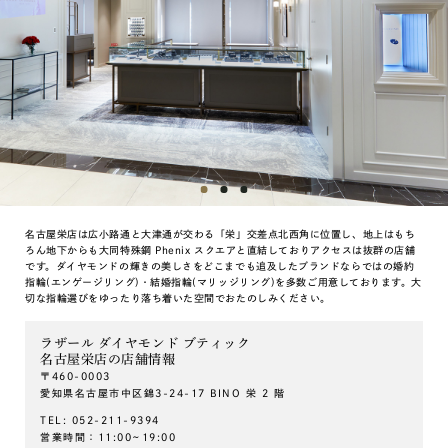
名古屋栄店は広小路通と大津通が交わる「栄」交差点北西角に位置し、地上はもち
ろん地下からも大同特殊鋼 Phenix スクエアと直結しておりアクセスは抜群の店舗
です。ダイヤモンドの輝きの美しさをどこまでも追及したブランドならではの婚約
指輪(エンゲージリング)・結婚指輪(マリッジリング)を多数ご用意しております。大
切な指輪選びをゆったり落ち着いた空間でおたのしみください。
ラザール ダイヤモンド ブティック
名古屋栄店の店舗情報
〒460-0003
愛知県名古屋市中区錦3-24-17 BINO 栄 2 階
TEL: 052-211-9394
営業時間：11:00~19:00