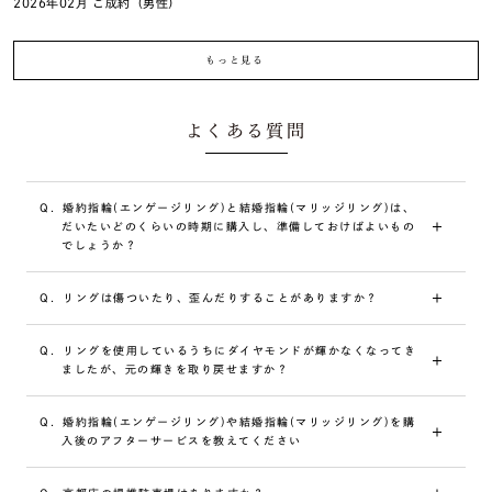
2026年02月 ご成約（男性）
もっと見る
よくある質問
Q.
婚約指輪(エンゲージリング)と結婚指輪(マリッジリング)は、
だいたいどのくらいの時期に購入し、準備しておけばよいもの
でしょうか？
A.
婚約指輪は7〜8ヶ月前、結婚指輪は3〜6ヶ月前には準備し
Q.
リングは傷ついたり、歪んだりすることがありますか？
ておくと安心です。
A.
着用されている間に傷や歪みが発生することもあります。ご
Q.
リングを使用しているうちにダイヤモンドが輝かなくなってき
使用中にどうしても細かいキズは付いてきますが、店頭のク
ましたが、元の輝きを取り戻せますか？
リーニングである程度目立たなく出来ますので、お気軽にお
申し付けください。またご使用頻度、お取り扱い方法により
A.
クリーニングをすることで取り戻すことができます。ダイヤ
歪みが生じる場合もございます。ご不明な点がございました
Q.
婚約指輪(エンゲージリング)や結婚指輪(マリッジリング)を購
モンドは油脂と相性が良い性質があるため、クリーム状の油
ら、ご購入店舗へお問い合わせください。
入後のアフターサービスを教えてください
脂や石鹸を使用したり、手の皮脂膜などが付着することによ
って輝きが鈍くなってしまうことがあります。これは変色で
A.
長くお着けいただくためにクリーニングやサイズ直しなどの
はなくただの汚れなので、自宅で手入れする場合は、食器用