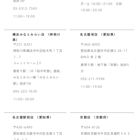
徒歩3分
月~土 10:00~21:00 日祝
03-5312-7345
10:00~20:30
11:00～19:00
横浜みなとみらい店 （神奈川
名古屋栄店 （愛知県）
県）
〒231-8331
〒460-0003
神奈川県横浜市中区桜木町１丁目
愛知県名古屋市中区錦3-24-17
１-７
BINO 栄 2 階
コレットマーレ２F
最寄り駅：地下鉄「栄駅」徒歩5
最寄り駅：JR「桜木町駅」直結、
分
みなとみらい線「みなとみらい
052-211-9394
駅」徒歩7分
11:00~19:00
045-222-7630
11:00~20:00
名古屋駅前店 （愛知県）
京都店 （京都府）
〒450-6490
〒604-8126
愛知県名古屋市中村区名駅３丁目
京都府京都市中京区貝屋町５６３
２８-１２