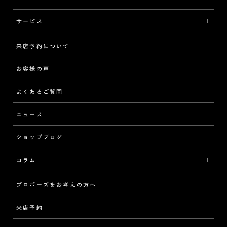
イエローゴールド
リング
品質
サービス
コンビネーション
ネックレス/ペンダント
歴史
来店予約について
サービスについて
[フォルムから選ぶ]
ピアス/イヤリング
企業の取り組み
お客様の声
アフターサービス
ストレート
ブレスレット
よくあるご質問
MESSAGE IN DIAMOND
ウェーブ
ニュース
品質保証
ショップブログ
V字
ブライダルアイテム
コラム
[セッテイングから選ぶ]
プロポーズをお考えの方へ
インタビュー
ソリテール
来店予約
指輪
ワンサイドメレ