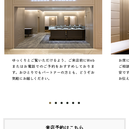
ゆっくりとご覧いただけるよう、ご来店前にWeb
お席
またはお電話でのご予約をおすすめしておりま
ご相
す。おひとりでもパートナーの方とも、どうぞお
安で
気軽にお越しください。
お伝
来店予約はこちら