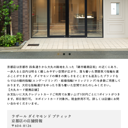
京都店は京都市 四条通りから大丸の路地を入った「錦市場商店街」の近くにあり、
一歩入ると店内は明るく親しみやすい空間が広がり、落ち着いた雰囲気で指輪を選
ぶことができます。ダイヤモンドの輝きの美しさをどこまでも追及したブランドな
らではの婚約指輪(エンゲージリング)・結婚指輪(マリッジリング)を多数ご用意して
おります。大切な指輪選びをゆったり落ち着いた空間でおたのしみください。
【大丸カード提携店舗】
お支払いに大丸クレジットカードご利用でお買い上げ100円ごとに1ポイントがつき
ます。即日発行可。 ※ポイントカード対象外。現金併用不可。詳しくは店舗にお問
い合わせくださいませ。
ラザール ダイヤモンド ブティック
京都店の店舗情報
〒604-8126