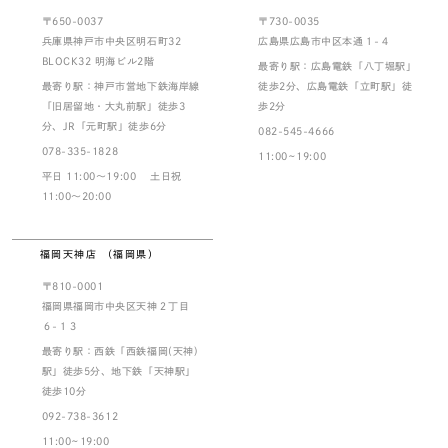
〒650-0037
〒730-0035
兵庫県神戸市中央区明石町32
広島県広島市中区本通１-４
BLOCK32 明海ビル2階
最寄り駅：広島電鉄「八丁堀駅」
最寄り駅：神戸市営地下鉄海岸線
徒歩2分、広島電鉄「立町駅」徒
「旧居留地・大丸前駅」徒歩3
歩2分
分、JR「元町駅」徒歩6分
082-545-4666
078-335-1828
11:00~19:00
平日 11:00～19:00 土日祝
11:00～20:00
福岡天神店 （福岡県）
〒810-0001
福岡県福岡市中央区天神２丁目
６-１３
最寄り駅：西鉄「西鉄福岡(天神)
駅」徒歩5分、地下鉄「天神駅」
徒歩10分
092-738-3612
11:00~19:00