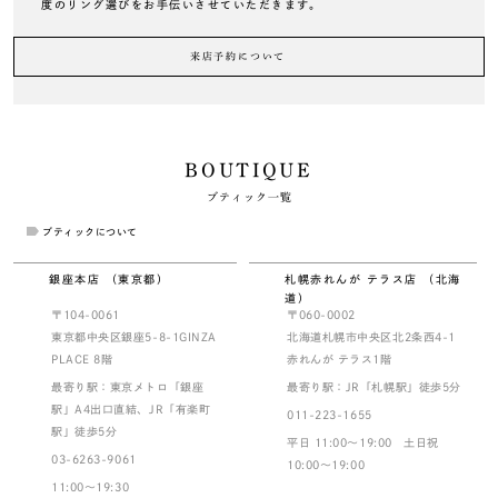
度のリング選びをお手伝いさせていただきます。
来店予約について
BOUTIQUE
ブティック一覧
ブティックについて
銀座本店 （東京都）
札幌赤れんが テラス店 （北海
道）
〒104-0061
〒060-0002
東京都中央区銀座5-8-1GINZA
北海道札幌市中央区北2条西4-1
PLACE 8階
赤れんが テラス1階
最寄り駅：東京メトロ「銀座
最寄り駅：JR「札幌駅」徒歩5分
駅」A4出口直結、JR「有楽町
011-223-1655
駅」徒歩5分
平日 11:00～19:00 土日祝
03-6263-9061
10:00～19:00
11:00～19:30