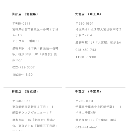
仙台店 （宮城県）
大宮店 （埼玉県）
〒980-0811
〒330-0854
宮城県仙台市青葉区一番町２丁目
埼玉県さいたま市大宮区桜木町２
４-１９
丁目２-２４
シリウス･一番町１F
最寄り駅：JR「大宮駅」徒歩2分
最寄り駅：地下鉄「青葉通一番町
048-650-7431
駅」徒歩30秒、JR「仙台駅」徒
11:00～19:00
歩15分
022-722-3007
10:30～18:30
新宿店 （東京都）
千葉店 （千葉県）
〒160-0022
〒260-0031
東京都新宿区新宿４丁目１-１
千葉県千葉市中央区新千葉1-1-1
新宿サウスアヴェニュー１Ｆ
ペリエ千葉4階
最寄り駅：JR「新宿駅」徒歩2
最寄り駅：JR「千葉駅」直結
分、東京メトロ「新宿三丁目駅」
043-441-4661