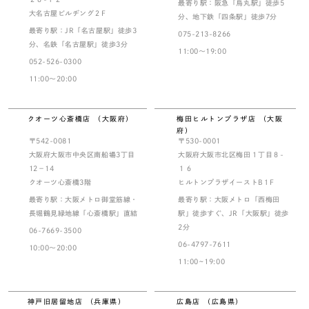
最寄り駅：阪急「烏丸駅」徒歩5
大名古屋ビルヂング２F
分、地下鉄「四条駅」徒歩7分
最寄り駅：JR「名古屋駅」徒歩3
075-213-8266
分、名鉄「名古屋駅」徒歩3分
11:00～19:00
052-526-0300
11:00～20:00
クオーツ心斎橋店 （大阪府）
梅田ヒルトンプラザ店 （大阪
府）
〒542-0081
〒530-0001
大阪府大阪市中央区南船場3丁目
大阪府大阪市北区梅田１丁目８-
12－14
１６
クオーツ心斎橋3階
ヒルトンプラザイーストB１F
最寄り駅：大阪メトロ御堂筋線・
最寄り駅：大阪メトロ「西梅田
長堀鶴見緑地線「心斎橋駅」直結
駅」徒歩すぐ、JR「大阪駅」徒歩
2分
06-7669-3500
06-4797-7611
10:00～20:00
11:00~19:00
神戸旧居留地店 （兵庫県）
広島店 （広島県）