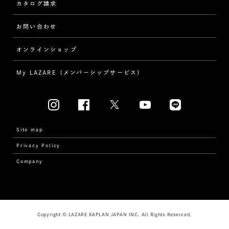
カタログ請求
ダイヤモンド
ダブルサイドメレ
お問い合わせ
プロポーズ
ラインメレ
オンラインショップ
結婚式
人気の婚約指輪
My LAZARE（メンバーシップサービス）
結婚指輪（マリッジリング）
[素材から選ぶ]
プラチナ
Site map
Privacy Policy
イエローゴールド
Company
コンビネーション
[フォルムから選ぶ]
Copyright © LAZARE KAPLAN JAPAN INC. All Rights Reserved.
ストレート