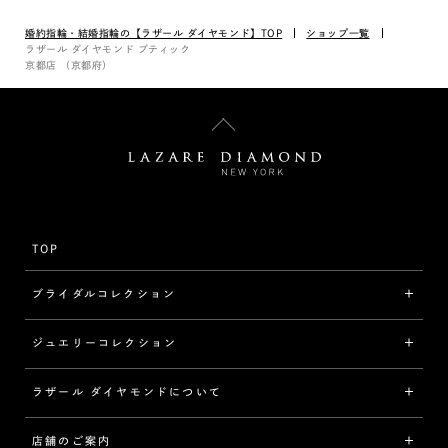
婚約指輪・結婚指輪の【ラザール ダイヤモンド】TOP
ショップ一覧
ラザール ダイヤモンド ブティック
京都店 （京都府）
TOP
ブライダルコレクション
ジュエリーコレクション
婚約指輪（エンゲージリング）
[素材から選ぶ]
ラザール ダイヤモンドについて
ジュエリーコレクショントップ
プラチナ
ジュエリー一覧
店舗のご案内
ラザール ダイヤモンドについて