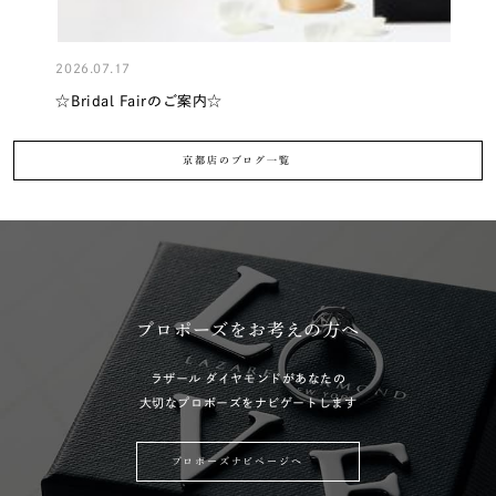
2026.07.17
2
☆Bridal Fairのご案内☆
京都店のブログ一覧
プロポーズをお考えの方へ
ラザール ダイヤモンドがあなたの
大切なプロポーズをナビゲートします
プロポーズナビページへ