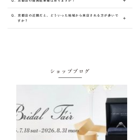
Q.
京都店の提携駐車場はありますか？
アフターサービスをご用意しています。詳しい
アフターサー
の洗剤などの中性洗剤をぬるま湯で薄めたもので優しく洗う
ビス
についてはご購入店舗へお問い合わせください。
と、ダイヤモンド本来の輝きを取り戻すことができます。ご
A.
タイムズ四条烏丸(P1)と提携しております。 ご利用頂いた
不明な点がございましたら、お気軽にご購入店舗へお問い合
Q.
京都店の近隣だと、どういった地域から来店される方が多いで
場合、当店滞在時間分の駐車場代を負担致しますので、駐車
わせください。
すか？
券をスタッフにお渡しください。
A.
京都府で最大級の品揃えだからこそ、府内では京都市伏見
区・京都市下京区・京都市西京区・京都市山科区・京都市右
京区・京都市南区・宇治市・京都市中京区・京都市上京区・
長岡京市・京都市左京区・向日市・京田辺市・亀岡市・京都
市北区などをはじめとし、その他近隣の地域からのお客様も
多くご来店いただいております。
ショップブログ