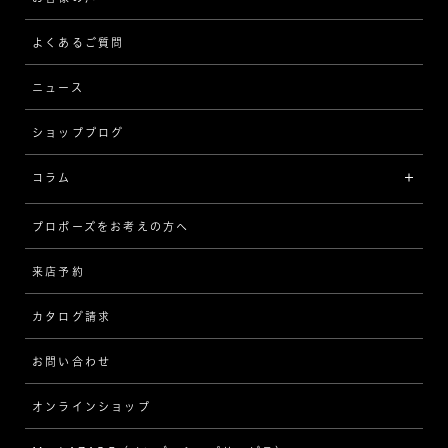
ストレート
ブレスレット
よくあるご質問
MESSAGE IN DIAMOND
ウェーブ
ニュース
品質保証
ショップブログ
V字
ブライダルアイテム
コラム
[セッテイングから選ぶ]
プロポーズをお考えの方へ
インタビュー
ソリテール
来店予約
指輪
ワンサイドメレ
カタログ請求
ダイヤモンド
ダブルサイドメレ
お問い合わせ
プロポーズ
ラインメレ
オンラインショップ
結婚式
人気の婚約指輪