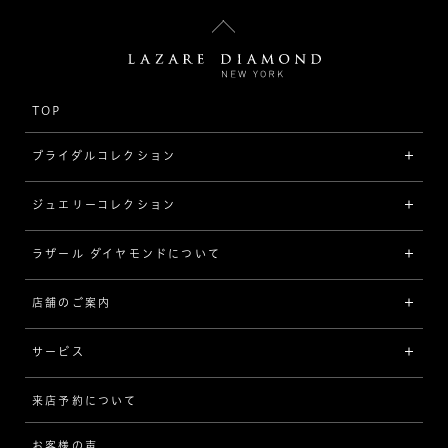
TOP
ブライダルコレクション
ジュエリーコレクション
婚約指輪（エンゲージリング）
[素材から選ぶ]
ラザール ダイヤモンドについて
ジュエリーコレクショントップ
プラチナ
ジュエリー一覧
店舗のご案内
ラザール ダイヤモンドについて
イエローゴールド
リング
品質
サービス
コンビネーション
ネックレス/ペンダント
歴史
来店予約について
サービスについて
[フォルムから選ぶ]
ピアス/イヤリング
企業の取り組み
お客様の声
アフターサービス