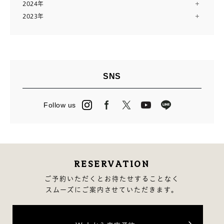
2024年
12月（13）
7月（10）
2023年
12月（13）
11月（12）
6月（11）
12月（14）
11月（13）
10月（24）
5月（11）
11月（28）
10月（13）
8月（16）
4月（14）
9月（9）
9月（14）
7月（10）
3月（12）
8月（15）
8月（11）
6月（23）
2月（11）
SNS
7月（14）
7月（23）
5月（2）
1月（12）
6月（14）
6月（3）
4月（13）
Follow us
5月（15）
5月（27）
3月（24）
4月（16）
4月（2）
2月（13）
3月（12）
3月（13）
2月（14）
RESERVATION
1月（10）
ご予約いただくとお待たせすることなく
スムーズにご案内させていただきます。