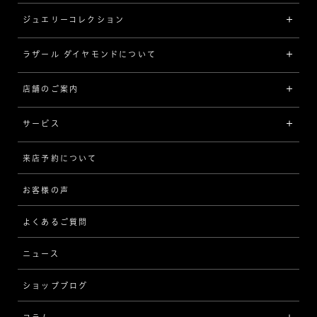
ジュエリーコレクション
婚約指輪（エンゲージリング）
[素材から選ぶ]
ラザール ダイヤモンドについて
ジュエリーコレクショントップ
プラチナ
ジュエリー一覧
店舗のご案内
ラザール ダイヤモンドについて
イエローゴールド
リング
品質
サービス
コンビネーション
ネックレス/ペンダント
歴史
来店予約について
サービスについて
[フォルムから選ぶ]
ピアス/イヤリング
企業の取り組み
お客様の声
アフターサービス
ストレート
ブレスレット
よくあるご質問
MESSAGE IN DIAMOND
ウェーブ
ニュース
品質保証
ショップブログ
V字
ブライダルアイテム