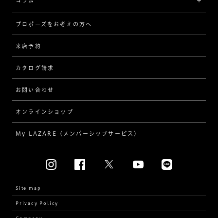
コラム
[セッテイングから選ぶ]
プロポーズをお考えの方へ
インタビュー
ソリテール
来店予約
指輪
ワンサイドメレ
カタログ請求
ダイヤモンド
ダブルサイドメレ
お問い合わせ
プロポーズ
ラインメレ
オンラインショップ
結婚式
人気の婚約指輪
My LAZARE（メンバーシップサービス）
結婚指輪（マリッジリング）
[素材から選ぶ]
プラチナ
Site map
Privacy Policy
イエローゴールド