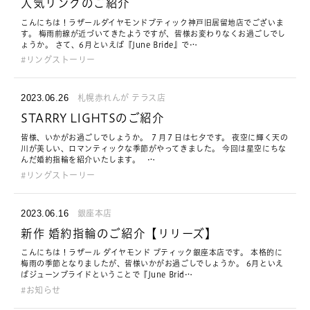
人気リングのご紹介
こんにちは！ラザールダイヤモンドブティック神戸旧居留地店でございま
す。 梅雨前線が近づいてきたようですが、皆様お変わりなくお過ごしでし
ょうか。 さて、6月といえば『June Bride』で…
リングストーリー
2023.06.26
札幌赤れんが テラス店
STARRY LIGHTSのご紹介
皆様、いかがお過ごしでしょうか。 ７月７日は七夕です。 夜空に輝く天の
川が美しい、ロマンティックな季節がやってきました。 今回は星空にちな
んだ婚約指輪を紹介いたします。 …
リングストーリー
2023.06.16
銀座本店
新作 婚約指輪のご紹介【リリーズ】
こんにちは！ラザール ダイヤモンド ブティック銀座本店です。 本格的に
梅雨の季節となりましたが、皆様いかがお過ごしでしょうか。 6月といえ
ばジューンブライドということで『June Brid…
お知らせ