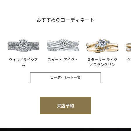
おすすめのコーディネート
ウィル／ライシア
スイート アイヴィ
スターリー ライツ
グ
ム
／フランクリン
コーディネート一覧
来店予約