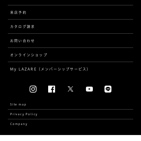
来店予約
指輪
ワンサイドメレ
カタログ請求
ダイヤモンド
ダブルサイドメレ
お問い合わせ
プロポーズ
ラインメレ
オンラインショップ
結婚式
人気の婚約指輪
My LAZARE（メンバーシップサービス）
結婚指輪（マリッジリング）
[素材から選ぶ]
プラチナ
Site map
Privacy Policy
イエローゴールド
Company
コンビネーション