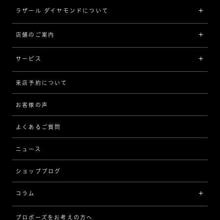
[素材から選ぶ]
ラザール ダイヤモンドについて
ジュエリーコレクショントップ
プラチナ
ジュエリー一覧
店舗のご案内
ラザール ダイヤモンドについて
イエローゴールド
リング
品質
サービス
コンビネーション
ネックレス/ペンダント
歴史
来店予約について
サービスについて
[フォルムから選ぶ]
ピアス/イヤリング
企業の取り組み
お客様の声
アフターサービス
ストレート
ブレスレット
よくあるご質問
MESSAGE IN DIAMOND
ウェーブ
ニュース
品質保証
ショップブログ
V字
ブライダルアイテム
コラム
[セッテイングから選ぶ]
プロポーズをお考えの方へ
インタビュー
ソリテール