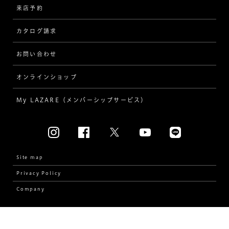
来店予約
指輪
ワンサイドメレ
カタログ請求
ダイヤモンド
ダブルサイドメレ
お問い合わせ
プロポーズ
ラインメレ
オンラインショップ
結婚式
人気の婚約指輪
My LAZARE（メンバーシップサービス）
結婚指輪（マリッジリング）
[素材から選ぶ]
プラチナ
Site map
Privacy Policy
イエローゴールド
Company
コンビネーション
Copyright © LAZARE KAPLAN JAPAN INC. All Rights Reserved.
[フォルムから選ぶ]