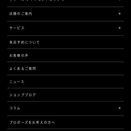
プラチナ
ジュエリー一覧
店舗のご案内
ラザール ダイヤモンドについて
イエローゴールド
リング
品質
サービス
コンビネーション
ネックレス/ペンダント
歴史
来店予約について
サービスについて
[フォルムから選ぶ]
ピアス/イヤリング
企業の取り組み
お客様の声
アフターサービス
ストレート
ブレスレット
よくあるご質問
MESSAGE IN DIAMOND
ウェーブ
ニュース
品質保証
ショップブログ
V字
ブライダルアイテム
コラム
[セッテイングから選ぶ]
プロポーズをお考えの方へ
インタビュー
ソリテール