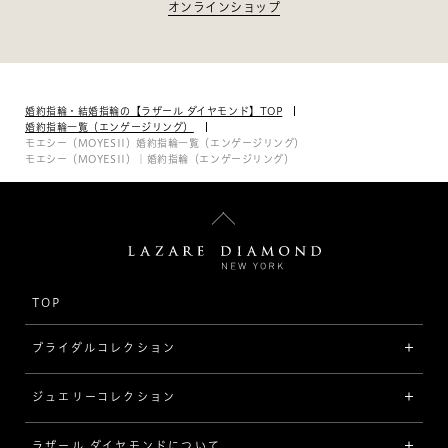
オンラインショップ
婚約指輪・結婚指輪の【ラザール ダイヤモンド】TOP
婚約指輪一覧（エンゲージリング）
モエシー（MOYESII）婚約指輪一覧（エンゲージリング）
モエシー（MOYESII）｜婚約指輪（エンゲージリング）
TOP
ブライダルコレクション
ジュエリーコレクション
婚約指輪（エンゲージリング）
[素材から選ぶ]
ラザール ダイヤモンドについて
ジュエリーコレクショントップ