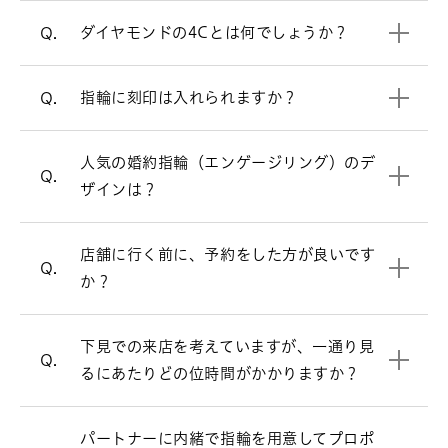
ウェーブラインの婚約指輪を見る
料）詳しくは店頭スタッフへお問い合わ
4Cについて詳しく見る
ダイヤモンドの4Cとは何でしょうか？
Q.
せください。
V字ラインの婚約指輪を見る
サービス&ケアについて
指輪に刻印は入れられますか？
Q.
プロポーズリングのデザイン選びにお悩
必ずしもご予約が必要という訳ではござ
A.
みの方は、こちらをご参照ください。
いませんが、週末はお時間帯によっては
人気の婚約指輪（エンゲージリング）のデ
プロポーズをお考えの方へ
大変混み合いますので、事前にご予約を
Q.
ザインは？
頂けるとお待たせすることなくスムーズ
にご案内させて頂きます。
お客様により様々ですが、ゆっくりご覧
店舗に行く前に、予約をした方が良いです
A.
来店予約はこちら
Q.
頂きますと、だいたい1時間半～2時間く
か？
らいお時間を頂く場合が多いです。お急
おひとりのご来店でも、デザイン・ダイ
A.
ぎの場合は、お申し付け頂ければご都合
ヤモンドのお好みやご予算などを伺いな
下見での来店を考えていますが、一通り見
に合わせてご案内いたします。
Q.
がらおふたりにぴったりの指輪をご提案
るにあたりどの位時間がかかりますか？
します。豊富な知識を持つスタッフがご
案内させて頂きますので、まずはお気軽
オンラインでも購入可能です。
A.
にお近くの店舗でご相談下さい。
パートナーに内緒で指輪を用意してプロポ