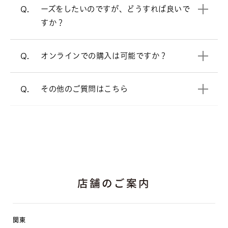
店頭と同様の品質、アフターサービスで
ーズをしたいのですが、どうすれば良いで
Q.
すので、ご安心ください。
プロポーズをお考えの方へ
すか？
電話でのご相談も承っております。
オンラインショップ
オンラインでの購入は可能ですか？
Q.
よくあるご質問
をご覧ください。
A.
その他のご質問はこちら
Q.
店舗のご案内
関東