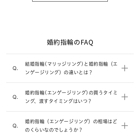
を強めるため、ダイヤモンドをあしらっ
たデザインの指輪が主流です。一方、毎
日身につけるのが結婚指輪（マリッジリ
ング）。シンプルで飽きのこないデザイ
ンが多いです。
婚約指輪のFAQ
婚約指輪と結婚指輪の違いについて
婚約指輪（エンゲージリング）のおつく
A.
結婚指輪(マリッジリング)と婚約指輪（エ
結婚指輪（マリッジリング）
一覧はこちら
りやイニシャルの刻印などで時間を要す
Q.
ンゲージリング）の違いとは？
るため、お渡ししたい日の2～3ヵ月前に
婚約指輪（エンゲージリング）では一粒
A.
は用意を始めておくと安心です。
ダイヤモンドの品質を表す基準です。
A.
の大きなダイヤモンドが付いたデザイン
婚約指輪（エンゲージリング）の相場は
A.
婚約指輪(エンゲージリング)の買うタイミ
ダイヤモンドの4Cとは、ダイヤモンドの
プロポーズに指輪は必要？
が根強く人気ですが、他にも様々なデザ
30万～50万円です。指輪のデザインよっ
Q.
ング、渡すタイミングはいつ？
品質を表す基準となるものです。カット
インがあります。
て価格が変わります。ご要望に合わせて
(Cut)、カラット(Carat)、カラー
ご提案させていただきます。
リングの内側にメッセージを刻印するこ
A.
(Color)、クラリティ(Clarity)の4つの
ストレートラインの婚約指輪を見る
婚約指輪（エンゲージリング）の相場はど
とができます。また0.18ct以上のダイヤ
頭文字をとった用語で「4C」と呼ばれて
婚約指輪の相場について詳しく見る
Q.
モンドのガードル部分に、メッセージを
のくらいなのでしょうか？
います。
刻印するサービスもございます。（有