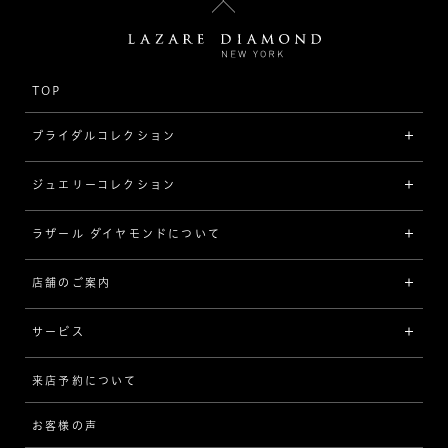
TOP
ブライダルコレクション
ジュエリーコレクション
婚約指輪（エンゲージリング）
[素材から選ぶ]
ラザール ダイヤモンドについて
ジュエリーコレクショントップ
プラチナ
ジュエリー一覧
店舗のご案内
ラザール ダイヤモンドについて
イエローゴールド
リング
品質
サービス
コンビネーション
ネックレス/ペンダント
歴史
来店予約について
サービスについて
[フォルムから選ぶ]
ピアス/イヤリング
企業の取り組み
お客様の声
アフターサービス