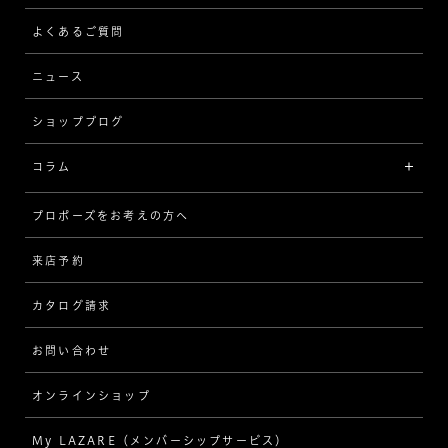
ストレート
ブレスレット
よくあるご質問
MESSAGE IN DIAMOND
ウェーブ
ニュース
品質保証
ショップブログ
V字
ブライダルアイテム
コラム
[セッテイングから選ぶ]
プロポーズをお考えの方へ
インタビュー
ソリテール
来店予約
指輪
ワンサイドメレ
カタログ請求
ダイヤモンド
ダブルサイドメレ
お問い合わせ
プロポーズ
ラインメレ
オンラインショップ
結婚式
人気の婚約指輪
My LAZARE（メンバーシップサービス）