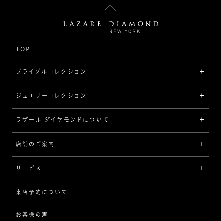
TOP
ブライダルコレクション
ジュエリーコレクション
婚約指輪（エンゲージリング）
[素材から選ぶ]
ラザール ダイヤモンドについて
ジュエリーコレクショントップ
プラチナ
ジュエリー一覧
店舗のご案内
ラザール ダイヤモンドについて
イエローゴールド
リング
品質
サービス
コンビネーション
ネックレス/ペンダント
歴史
来店予約について
サービスについて
[フォルムから選ぶ]
ピアス/イヤリング
企業の取り組み
お客様の声
アフターサービス