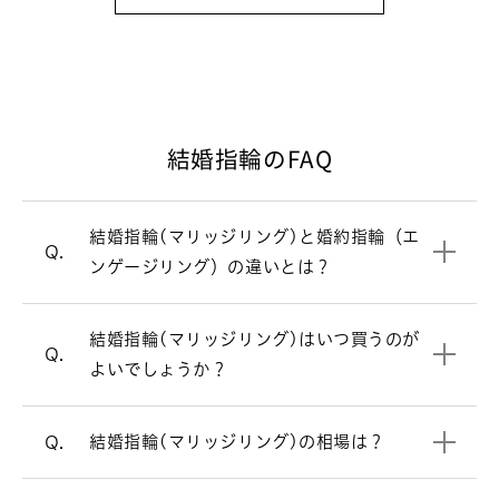
ため、ダイヤモンドをあしらったデザイ
ンの指輪が主流です。一方、毎日身につ
けるのが結婚指輪（マリッジリング）。
シンプルで飽きのこないデザインが多い
です。
結婚指輪のFAQ
結婚式直前は忙しくなるため、結婚指輪
A.
婚約指輪と結婚指輪の違いについて
（マリッジリング）選びは結婚式の6カ
月ほど前にスタートするのがおすすめで
結婚指輪(マリッジリング)と婚約指輪（エ
婚約指輪（エンゲージリング）
一覧はこちら
す。最近はご入籍が先の方も多く、その
Q.
ンゲージリング）の違いとは？
場合はご入籍の3ヶ月前にはご準備され
結婚指輪（マリッジリング）の相場は2
A.
ると安心です。
本で30万円前後です。指輪のデザインよ
結婚指輪（マリッジリング）はシンプル
A.
結婚指輪(マリッジリング)はいつ買うのが
って価格が変わります。ご要望に合わせ
結婚指輪を買うタイミングについて
なデザインが多いですが、ラザール ダイ
Q.
よいでしょうか？
てご提案させていただきます。
ヤモンドではダイヤモンドをあしらった
デザインが人気です。
リングの内側にお好きなアルファベッ
結婚指輪の相場について詳しく見る
A.
結婚指輪(マリッジリング)の相場は？
Q.
ト・数字などを刻印できます。（無料）
ストレートラインの結婚指輪を見る