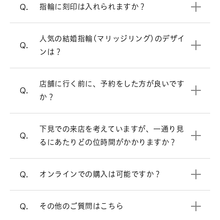
リングのオプションについて
指輪に刻印は入れられますか？
Q.
ウェーブラインの結婚指輪を見る
必ずしもご予約が必要という訳ではござ
A.
いませんが、週末はお時間帯によっては
人気の結婚指輪(マリッジリング)のデザイ
V字ラインの結婚指輪を見る
大変混み合いますので、事前にご予約を
Q.
ンは？
頂けるとお待たせすることなくスムーズ
にご案内させて頂きます。
お客様により様々ですが、ゆっくりご覧
店舗に行く前に、予約をした方が良いです
A.
来店予約はこちら
Q.
頂きますと、だいたい1時間半～2時間く
か？
らいお時間を頂く場合が多いです。お急
オンラインでも購入可能です。
A.
ぎの場合は、お申し付け頂ければご都合
店頭と同様の品質、アフターサービスで
下見での来店を考えていますが、一通り見
に合わせてご案内いたします。
すので、ご安心ください。
Q.
るにあたりどの位時間がかかりますか？
電話でのご相談も承っております。
オンラインショップ
オンラインでの購入は可能ですか？
Q.
よくあるご質問
をご覧ください。
A.
その他のご質問はこちら
Q.