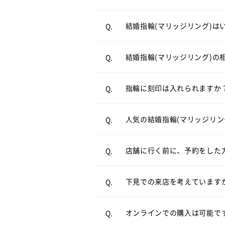
結婚指輪（マリッジリング）
A.
結婚指輪を買うタイミングにつ
結婚指輪(マリッジリング)は
Q.
案させていただきます。
結婚指輪の相場について詳しく
結婚指輪(マリッジリング)の
Q.
リングの内側にお好きなアル
A.
結婚指輪（マリッジリング）
A.
リングのオプションについて
指輪に刻印は入れられますか
Q.
ンが人気です。
必ずしもご予約が必要という
A.
ストレートラインの結婚指輪を
人気の結婚指輪(マリッジリン
Q.
とお待たせすることなくスム
来店予約はこちら
店舗に行く前に、予約をした
Q.
お客様により様々ですが、ゆ
A.
オンラインでも購入可能です
A.
合は、お申し付け頂ければご
店頭と同様の品質、アフター
下見での来店を考えています
Q.
電話でのご相談も承っており
オンラインショップ
オンラインでの購入は可能で
Q.