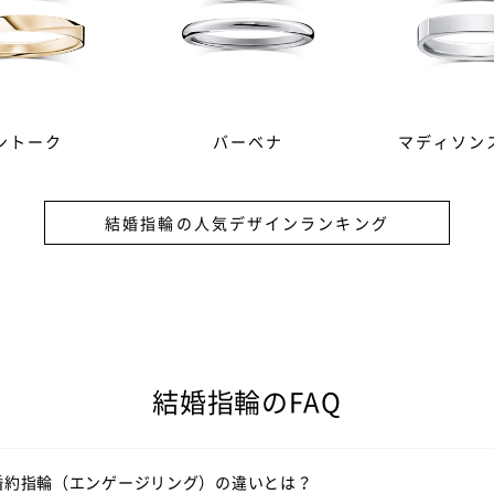
ントーク
バーベナ
マディソン
結婚指輪の人気デザインランキング
）は結婚の証として贈る記念品。その意味を強めるため、ダイヤモ
結婚指輪のFAQ
につけるのが結婚指輪（マリッジリング）。シンプルで飽きのこな
、結婚指輪（マリッジリング）選びは結婚式の6カ月ほど前にスター
いて
婚約指輪（エンゲージリング）
一覧はこちら
婚約指輪（エンゲージリング）の違いとは？
その場合はご入籍の3ヶ月前にはご準備されると安心です。