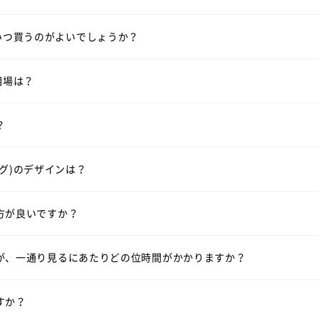
の相場は2本で30万円前後です。指輪のデザインよって価格が変わ
いて
いつ買うのがよいでしょうか？
見る
相場は？
ファベット・数字などを刻印できます。（無料）
はシンプルなデザインが多いですが、ラザール ダイヤモンドではダ
？
訳ではございませんが、週末はお時間帯によっては大変混み合いま
見る
ウェーブラインの結婚指輪を見る
V字ラインの結婚指輪を見
グ)のデザインは？
ーズにご案内させて頂きます。
方が良いですか？
っくりご覧頂きますと、だいたい1時間半～2時間くらいお時間を頂
。
都合に合わせてご案内いたします。
サービスですので、ご安心ください。
が、一通り見るにあたりどの位時間がかかりますか？
ます。
すか？