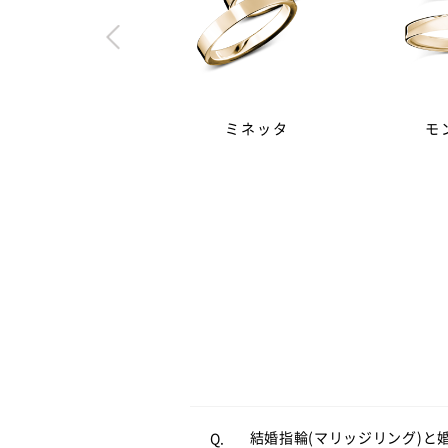
ミネッタ
モ
婚約指輪（エンゲージリング
A.
輪が主流です。一方、毎日身
結婚式直前は忙しくなるため
A.
婚約指輪と結婚指輪の違いにつ
結婚指輪(マリッジリング)と
Q.
近はご入籍が先の方も多く、