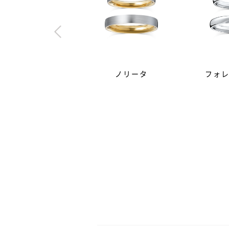
ノリータ
フォ
婚約指輪（エンゲージリング
A.
輪が主流です。一方、毎日身