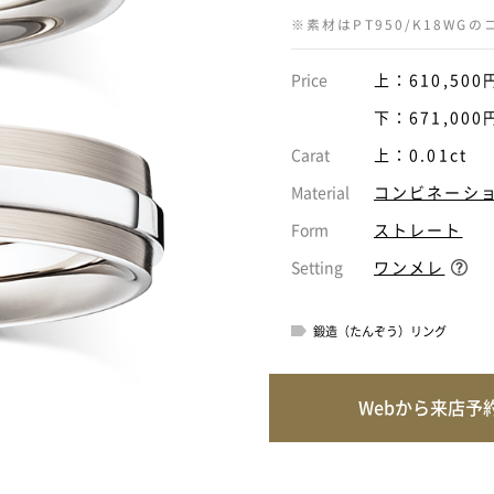
※素材はPT950/K18W
Price
上：610,500
下：671,000
Carat
上：0.01ct
Material
コンビネーシ
Form
ストレート
Setting
ワンメレ
鍛造（たんぞう）リング
Webから来店予