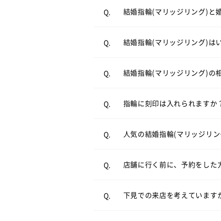
結婚式直前は忙しくなるため
A.
婚約指輪と結婚指輪の違いにつ
結婚指輪(マリッジリング)と
Q.
近はご入籍が先の方も多く、
結婚指輪（マリッジリング）
A.
結婚指輪を買うタイミングにつ
結婚指輪(マリッジリング)は
Q.
案させていただきます。
結婚指輪の相場について詳しく
結婚指輪(マリッジリング)の
Q.
リングの内側にお好きなアル
A.
結婚指輪（マリッジリング）
A.
リングのオプションについて
指輪に刻印は入れられますか
Q.
ンが人気です。
必ずしもご予約が必要という
A.
ストレートラインの結婚指輪を
人気の結婚指輪(マリッジリン
Q.
とお待たせすることなくスム
来店予約はこちら
店舗に行く前に、予約をした
Q.
お客様により様々ですが、ゆ
A.
オンラインでも購入可能です
A.
合は、お申し付け頂ければご
店頭と同様の品質、アフター
下見での来店を考えています
Q.
電話でのご相談も承っており
オンラインショップ