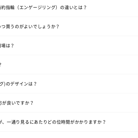
、結婚指輪（マリッジリング）選びは結婚式の6カ月ほど前にスター
いて
婚約指輪（エンゲージリング）
一覧はこちら
婚約指輪（エンゲージリング）の違いとは？
その場合はご入籍の3ヶ月前にはご準備されると安心です。
の相場は2本で30万円前後です。指輪のデザインよって価格が変わ
いて
いつ買うのがよいでしょうか？
見る
相場は？
ファベット・数字などを刻印できます。（無料）
はシンプルなデザインが多いですが、ラザール ダイヤモンドではダ
？
訳ではございませんが、週末はお時間帯によっては大変混み合いま
見る
ウェーブラインの結婚指輪を見る
V字ラインの結婚指輪を見
グ)のデザインは？
ーズにご案内させて頂きます。
方が良いですか？
っくりご覧頂きますと、だいたい1時間半～2時間くらいお時間を頂
。
都合に合わせてご案内いたします。
サービスですので、ご安心ください。
が、一通り見るにあたりどの位時間がかかりますか？
ます。