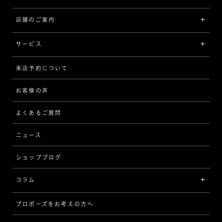
プラチナ
ジュエリー一覧
店舗のご案内
ラザール ダイヤモンドについて
イエローゴールド
リング
品質
サービス
コンビネーション
ネックレス/ペンダント
歴史
来店予約について
サービスについて
[フォルムから選ぶ]
ピアス/イヤリング
企業の取り組み
お客様の声
アフターサービス
ストレート
ブレスレット
よくあるご質問
MESSAGE IN DIAMOND
ウェーブ
ニュース
品質保証
ショップブログ
V字
ブライダルアイテム
コラム
[セッテイングから選ぶ]
プロポーズをお考えの方へ
インタビュー
ソリテール