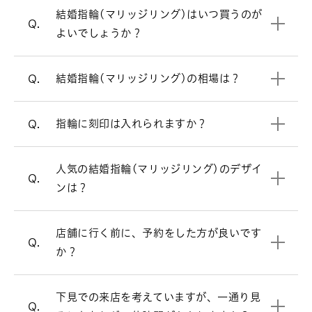
本で30万円前後です。指輪のデザインよ
結婚指輪（マリッジリング）はシンプル
A.
結婚指輪(マリッジリング)はいつ買うのが
って価格が変わります。ご要望に合わせ
結婚指輪を買うタイミングについて
なデザインが多いですが、ラザール ダイ
Q.
よいでしょうか？
てご提案させていただきます。
ヤモンドではダイヤモンドをあしらった
デザインが人気です。
リングの内側にお好きなアルファベッ
結婚指輪の相場について詳しく見る
A.
結婚指輪(マリッジリング)の相場は？
Q.
ト・数字などを刻印できます。（無料）
ストレートラインの結婚指輪を見る
リングのオプションについて
指輪に刻印は入れられますか？
Q.
ウェーブラインの結婚指輪を見る
必ずしもご予約が必要という訳ではござ
A.
いませんが、週末はお時間帯によっては
人気の結婚指輪(マリッジリング)のデザイ
V字ラインの結婚指輪を見る
大変混み合いますので、事前にご予約を
Q.
ンは？
頂けるとお待たせすることなくスムーズ
にご案内させて頂きます。
お客様により様々ですが、ゆっくりご覧
店舗に行く前に、予約をした方が良いです
A.
来店予約はこちら
Q.
頂きますと、だいたい1時間半～2時間く
か？
らいお時間を頂く場合が多いです。お急
オンラインでも購入可能です。
A.
ぎの場合は、お申し付け頂ければご都合
店頭と同様の品質、アフターサービスで
下見での来店を考えていますが、一通り見
に合わせてご案内いたします。
すので、ご安心ください。
Q.