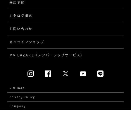
来店予約
指輪
ワンサイドメレ
カタログ請求
ダイヤモンド
ダブルサイドメレ
お問い合わせ
プロポーズ
ラインメレ
オンラインショップ
結婚式
人気の婚約指輪
My LAZARE（メンバーシップサービス）
結婚指輪（マリッジリング）
[素材から選ぶ]
プラチナ
Site map
Privacy Policy
イエローゴールド
Company
コンビネーション
Copyright © LAZARE KAPLAN JAPAN INC. All Rights Reserved.
[フォルムから選ぶ]