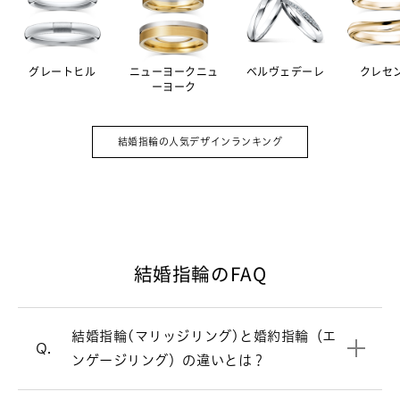
グレートヒル
ニューヨークニュ
ベルヴェデーレ
クレセ
ーヨーク
婚約指輪（エンゲージリング）は結婚の
A.
証として贈る記念品。その意味を強める
結婚指輪の人気デザインランキング
ため、ダイヤモンドをあしらったデザイ
ンの指輪が主流です。一方、毎日身につ
けるのが結婚指輪（マリッジリング）。
シンプルで飽きのこないデザインが多い
です。
結婚指輪のFAQ
結婚式直前は忙しくなるため、結婚指輪
A.
婚約指輪と結婚指輪の違いについて
（マリッジリング）選びは結婚式の6カ
月ほど前にスタートするのがおすすめで
結婚指輪(マリッジリング)と婚約指輪（エ
婚約指輪（エンゲージリング）
一覧はこちら
す。最近はご入籍が先の方も多く、その
Q.
ンゲージリング）の違いとは？
場合はご入籍の3ヶ月前にはご準備され
結婚指輪（マリッジリング）の相場は2
A.
ると安心です。