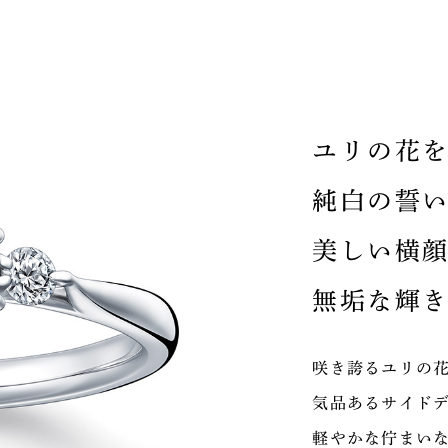
ユリの花
純白の誓
美しい横
無垢な輝
咲き誇るユリの
気品あるサイド
軽やかな佇まい