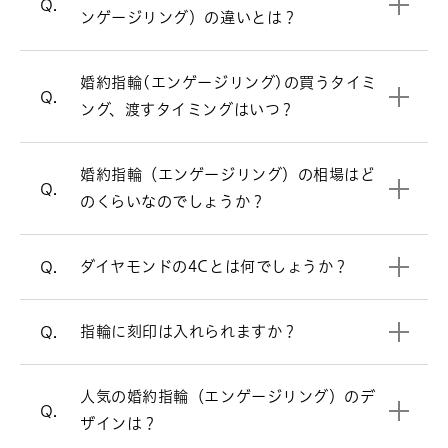
結婚指輪（マリッジリング）
一覧はこちら
りやイニシャルの刻印などで時間を要す
Q.
ンゲージリング）の違いとは？
るため、お渡ししたい日の2～3ヵ月前に
婚約指輪（エンゲージリング）では一粒
A.
は用意を始めておくと安心です。
ダイヤモンドの品質を表す基準です。
A.
の大きなダイヤモンドが付いたデザイン
婚約指輪（エンゲージリング）の相場は
A.
婚約指輪(エンゲージリング)の買うタイミ
ダイヤモンドの4Cとは、ダイヤモンドの
プロポーズに指輪は必要？
が根強く人気ですが、他にも様々なデザ
30万～50万円です。指輪のデザインよっ
Q.
ング、渡すタイミングはいつ？
品質を表す基準となるものです。カット
インがあります。
て価格が変わります。ご要望に合わせて
(Cut)、カラット(Carat)、カラー
ご提案させていただきます。
リングの内側にメッセージを刻印するこ
A.
(Color)、クラリティ(Clarity)の4つの
ストレートラインの婚約指輪を見る
婚約指輪（エンゲージリング）の相場はど
とができます。また0.18ct以上のダイヤ
頭文字をとった用語で「4C」と呼ばれて
婚約指輪の相場について詳しく見る
Q.
モンドのガードル部分に、メッセージを
のくらいなのでしょうか？
います。
刻印するサービスもございます。（有
ウェーブラインの婚約指輪を見る
料）詳しくは店頭スタッフへお問い合わ
4Cについて詳しく見る
ダイヤモンドの4Cとは何でしょうか？
Q.
せください。
V字ラインの婚約指輪を見る
サービス&ケアについて
指輪に刻印は入れられますか？
Q.
プロポーズリングのデザイン選びにお悩
必ずしもご予約が必要という訳ではござ
A.
みの方は、こちらをご参照ください。
いませんが、週末はお時間帯によっては
人気の婚約指輪（エンゲージリング）のデ
プロポーズをお考えの方へ
大変混み合いますので、事前にご予約を
Q.
ザインは？
頂けるとお待たせすることなくスムーズ