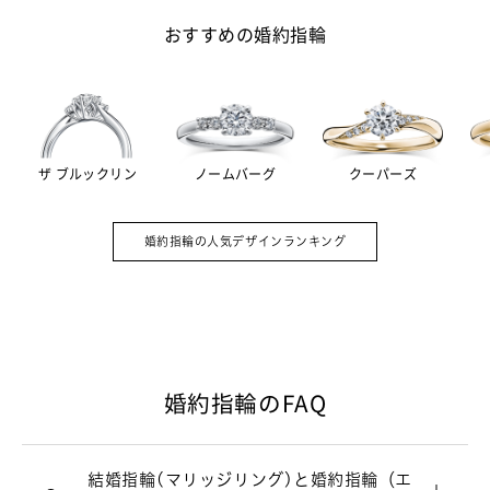
おすすめの婚約指輪
ザ ブルックリン
ノームバーグ
クーパーズ
婚約指輪（エンゲージリング）は結婚を
A.
約束した証として贈る記念品。その意味
婚約指輪の人気デザインランキング
を強めるため、ダイヤモンドをあしらっ
たデザインの指輪が主流です。一方、毎
日身につけるのが結婚指輪（マリッジリ
ング）。シンプルで飽きのこないデザイ
ンが多いです。
婚約指輪のFAQ
婚約指輪と結婚指輪の違いについて
婚約指輪（エンゲージリング）のおつく
A.
結婚指輪(マリッジリング)と婚約指輪（エ