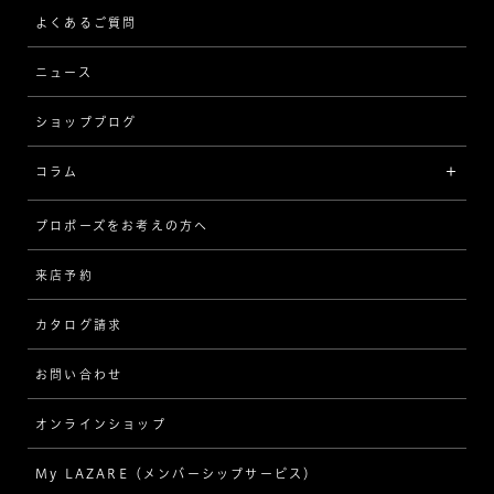
ストレート
ブレスレット
よくあるご質問
MESSAGE IN DIAMOND
ウェーブ
ニュース
品質保証
ショップブログ
V字
ブライダルアイテム
コラム
[セッテイングから選ぶ]
プロポーズをお考えの方へ
インタビュー
ソリテール
来店予約
指輪
ワンサイドメレ
カタログ請求
ダイヤモンド
ダブルサイドメレ
お問い合わせ
プロポーズ
ラインメレ
オンラインショップ
結婚式
人気の婚約指輪
My LAZARE（メンバーシップサービス）
結婚指輪（マリッジリング）