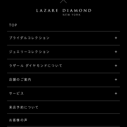
TOP
ブライダルコレクション
ジュエリーコレクション
婚約指輪（エンゲージリング）
[素材から選ぶ]
ラザール ダイヤモンドについて
ジュエリーコレクショントップ
プラチナ
ジュエリー一覧
店舗のご案内
ラザール ダイヤモンドについて
イエローゴールド
リング
品質
サービス
コンビネーション
ネックレス/ペンダント
歴史
来店予約について
サービスについて
[フォルムから選ぶ]
ピアス/イヤリング
企業の取り組み
お客様の声
アフターサービス