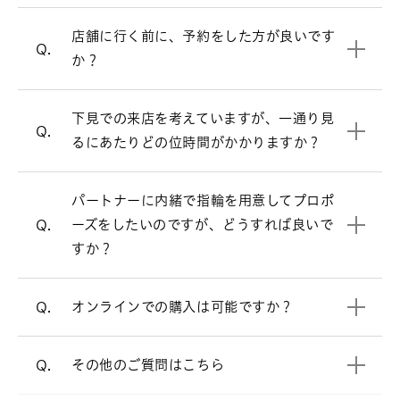
にご案内させて頂きます。
お客様により様々ですが、ゆっくりご覧
店舗に行く前に、予約をした方が良いです
A.
来店予約はこちら
Q.
頂きますと、だいたい1時間半～2時間く
か？
らいお時間を頂く場合が多いです。お急
おひとりのご来店でも、デザイン・ダイ
A.
ぎの場合は、お申し付け頂ければご都合
ヤモンドのお好みやご予算などを伺いな
下見での来店を考えていますが、一通り見
に合わせてご案内いたします。
Q.
がらおふたりにぴったりの指輪をご提案
るにあたりどの位時間がかかりますか？
します。豊富な知識を持つスタッフがご
案内させて頂きますので、まずはお気軽
オンラインでも購入可能です。
A.
にお近くの店舗でご相談下さい。
パートナーに内緒で指輪を用意してプロポ
店頭と同様の品質、アフターサービスで
ーズをしたいのですが、どうすれば良いで
Q.
すので、ご安心ください。
プロポーズをお考えの方へ
すか？
電話でのご相談も承っております。
オンラインショップ
オンラインでの購入は可能ですか？
Q.
よくあるご質問
をご覧ください。
A.
その他のご質問はこちら
Q.