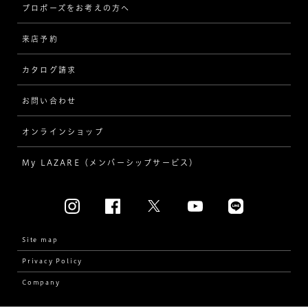
プロポーズをお考えの方へ
インタビュー
ソリテール
来店予約
指輪
ワンサイドメレ
カタログ請求
ダイヤモンド
ダブルサイドメレ
お問い合わせ
プロポーズ
ラインメレ
オンラインショップ
結婚式
人気の婚約指輪
My LAZARE（メンバーシップサービス）
結婚指輪（マリッジリング）
[素材から選ぶ]
プラチナ
Site map
Privacy Policy
イエローゴールド
Company
コンビネーション