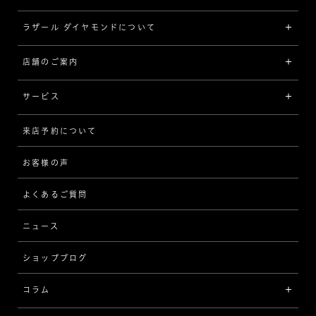
[素材から選ぶ]
ラザール ダイヤモンドについて
ジュエリーコレクショントップ
プラチナ
ジュエリー一覧
店舗のご案内
ラザール ダイヤモンドについて
イエローゴールド
リング
品質
サービス
コンビネーション
ネックレス/ペンダント
歴史
来店予約について
サービスについて
[フォルムから選ぶ]
ピアス/イヤリング
企業の取り組み
お客様の声
アフターサービス
ストレート
ブレスレット
よくあるご質問
MESSAGE IN DIAMOND
ウェーブ
ニュース
品質保証
ショップブログ
V字
ブライダルアイテム
コラム
[セッテイングから選ぶ]