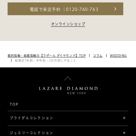
電話で来店予約
0120-760-763
オンラインショップ
婚約指輪・結婚指輪の【ラザール ダイヤモンド】TOP
コラム
WEDDING
結婚式1年前・半年前・3か月前にやること
TOP
ブライダルコレクション
ジュエリーコレクション
婚約指輪（エンゲージリング）