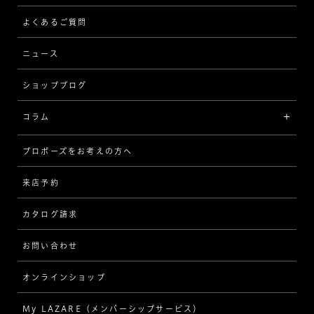
ストレート
ブレスレット
よくあるご質問
MESSAGE IN DIAMOND
ウェーブ
ニュース
品質保証
ショップブログ
V字
ブライダルアイテム
コラム
[セッテイングから選ぶ]
プロポーズをお考えの方へ
インタビュー
ソリテール
来店予約
指輪
ワンサイドメレ
カタログ請求
ダイヤモンド
ダブルサイドメレ
お問い合わせ
プロポーズ
ラインメレ
オンラインショップ
結婚式
人気の婚約指輪
My LAZARE（メンバーシップサービス）