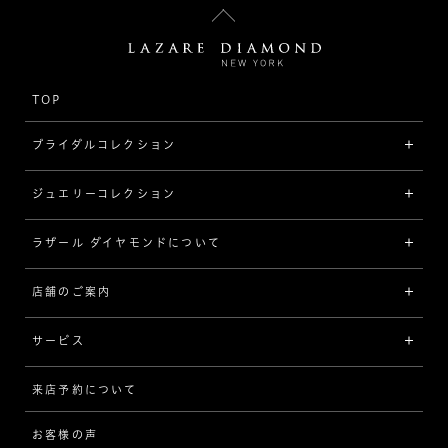
TOP
ブライダルコレクション
ジュエリーコレクション
婚約指輪（エンゲージリング）
[素材から選ぶ]
ラザール ダイヤモンドについて
ジュエリーコレクショントップ
プラチナ
ジュエリー一覧
店舗のご案内
ラザール ダイヤモンドについて
イエローゴールド
リング
品質
サービス
コンビネーション
ネックレス/ペンダント
歴史
来店予約について
サービスについて
[フォルムから選ぶ]
ピアス/イヤリング
企業の取り組み
お客様の声
アフターサービス