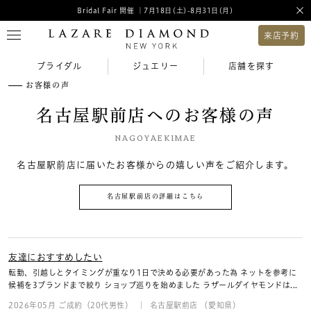
Bridal Fair 開催 ｜7月18日(土)-8月31日(月)
来店予約
ブライダル
ジュエリー
店舗を探す
お客様の声
名古屋駅前店へのお客様の声
NAGOYAEKIMAE
名古屋駅前店に届いたお客様からの嬉しい声をご紹介します。
名古屋駅前店の詳細はこちら
友達におすすめしたい
転勤、引越しとタイミングが重なり1日で決める必要があった為 ネットを参考に
候補を3ブランドまで絞り ショップ巡りを始めました ラザールダイヤモンドは...
2026年05月 ご成約（20代男性）
名古屋駅前店 （愛知県）