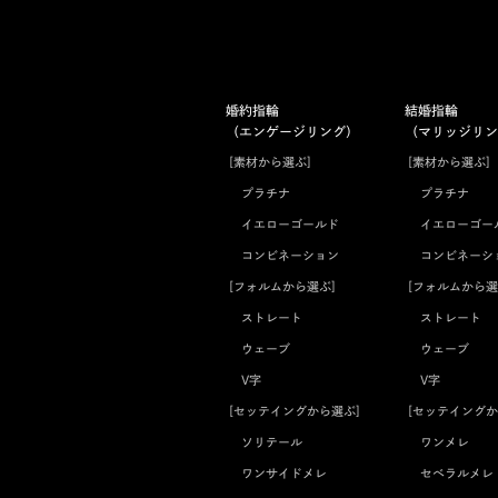
婚約指輪
結婚指輪
（エンゲージリング）
（マリッジリン
[素材から選ぶ]
[素材から選ぶ]
プラチナ
プラチナ
イエローゴールド
イエローゴー
コンビネーション
コンビネーシ
[フォルムから選ぶ]
[フォルムから選
ストレート
ストレート
ウェーブ
ウェーブ
V字
V字
[セッテイングから選ぶ]
[セッテイングか
ソリテール
ワンメレ
ワンサイドメレ
セベラルメレ