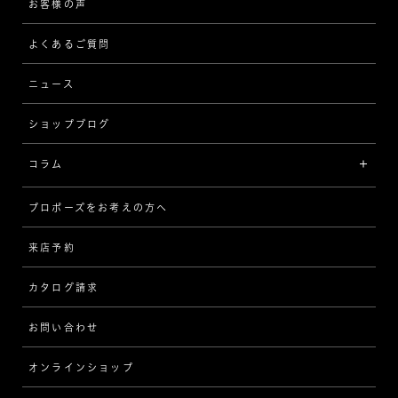
ピアス/イヤリング
企業の取り組み
お客様の声
アフターサービス
ストレート
ブレスレット
よくあるご質問
MESSAGE IN DIAMOND
ウェーブ
ニュース
品質保証
ショップブログ
V字
ブライダルアイテム
コラム
[セッテイングから選ぶ]
プロポーズをお考えの方へ
インタビュー
ソリテール
来店予約
指輪
ワンサイドメレ
カタログ請求
ダイヤモンド
ダブルサイドメレ
お問い合わせ
プロポーズ
ラインメレ
オンラインショップ
結婚式
人気の婚約指輪