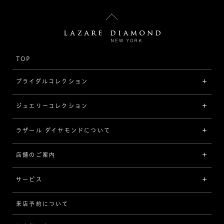
TOP
ブライダルコレクション
ジュエリーコレクション
婚約指輪（エンゲージリング）
[素材から選ぶ]
ラザール ダイヤモンドについて
ジュエリーコレクショントップ
プラチナ
ジュエリー一覧
店舗のご案内
ラザール ダイヤモンドについて
イエローゴールド
リング
品質
サービス
コンビネーション
ネックレス/ペンダント
歴史
来店予約について
サービスについて
[フォルムから選ぶ]