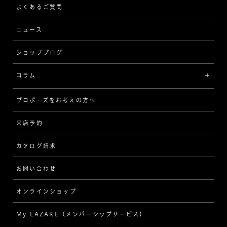
ストレート
ブレスレット
よくあるご質問
MESSAGE IN DIAMOND
ウェーブ
ニュース
品質保証
ショップブログ
V字
ブライダルアイテム
コラム
[セッテイングから選ぶ]
プロポーズをお考えの方へ
インタビュー
ソリテール
来店予約
指輪
ワンサイドメレ
カタログ請求
ダイヤモンド
ダブルサイドメレ
お問い合わせ
プロポーズ
ラインメレ
オンラインショップ
結婚式
人気の婚約指輪
My LAZARE（メンバーシップサービス）
結婚指輪（マリッジリング）