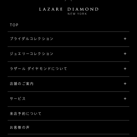
TOP
ブライダルコレクション
ジュエリーコレクション
婚約指輪（エンゲージリング）
[素材から選ぶ]
ラザール ダイヤモンドについて
ジュエリーコレクショントップ
プラチナ
ジュエリー一覧
店舗のご案内
ラザール ダイヤモンドについて
イエローゴールド
リング
品質
サービス
コンビネーション
ネックレス/ペンダント
歴史
来店予約について
サービスについて
[フォルムから選ぶ]
ピアス/イヤリング
企業の取り組み
お客様の声
アフターサービス