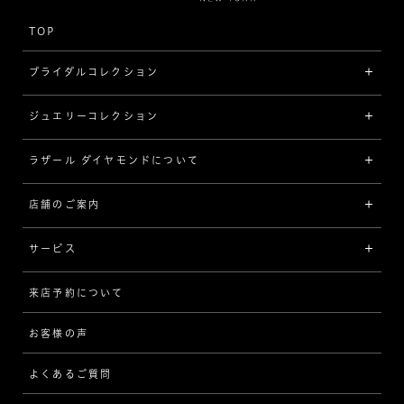
TOP
ブライダルコレクション
ジュエリーコレクション
婚約指輪（エンゲージリング）
[素材から選ぶ]
ラザール ダイヤモンドについて
ジュエリーコレクショントップ
プラチナ
ジュエリー一覧
店舗のご案内
ラザール ダイヤモンドについて
イエローゴールド
リング
品質
サービス
コンビネーション
ネックレス/ペンダント
歴史
来店予約について
サービスについて
[フォルムから選ぶ]
ピアス/イヤリング
企業の取り組み
お客様の声
アフターサービス
ストレート
ブレスレット
よくあるご質問
MESSAGE IN DIAMOND