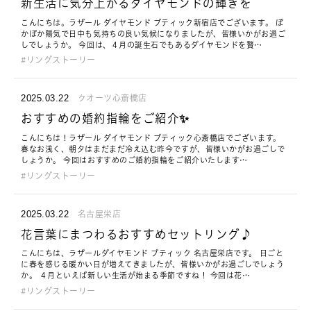
新生活に気分上がるダイヤモンドの輝きを
こんにちは。ラザール ダイヤモンド ブティック新宿店でございます。 ぽ
かぽか陽気で日中も気持ちの良い気候になりましたが、皆様いかがお過ご
しでしょうか。 今回は、４月の誕生石でもあるダイヤモンドを贅…
リングストーリー
2025.03.22
クオーツ心斎橋店
おすすめの婚約指輪をご紹介✨
こんにちは！ラザール ダイヤモンド ブティック心斎橋店でございます。
春なお浅く、朝夕はまだまだ冷え込む昨今ですが、皆様いかがお過ごしで
しょうか。 今回はおすすめのご婚約指輪をご紹介いたします…
リングストーリー
2025.03.22
名古屋栄店
花言葉にまつわるおすすめセットリング♪
こんにちは、ラザールダイヤモンド ブティック 名古屋栄店です。 日ごと
に春を感じる暖かい日が増えてきましたが、皆様いかがお過ごしでしょう
か。 ４月といえば新しい生活が始まる季節ですね！ 今回は花…
リングストーリー