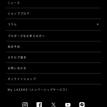
ウェーブ
ニュース
品質保証
ショップブログ
V字
ブライダルアイテム
コラム
[セッテイングから選ぶ]
プロポーズをお考えの方へ
インタビュー
ソリテール
来店予約
指輪
ワンサイドメレ
カタログ請求
ダイヤモンド
ダブルサイドメレ
お問い合わせ
プロポーズ
ラインメレ
オンラインショップ
結婚式
人気の婚約指輪
My LAZARE（メンバーシップサービス）
結婚指輪（マリッジリング）
[素材から選ぶ]