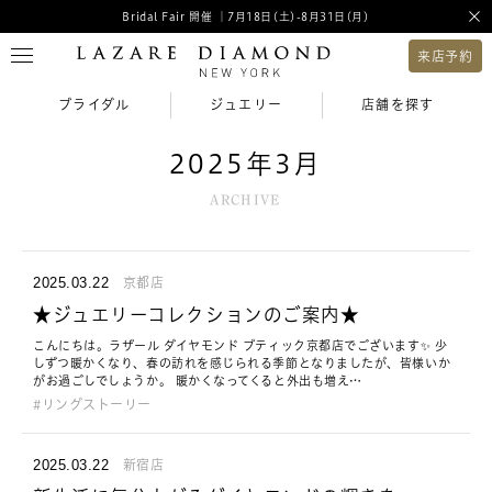
Bridal Fair 開催 ｜7月18日(土)-8月31日(月)
来店予約
ブライダル
ジュエリー
店舗を探す
2025年3月
ARCHIVE
2025.03.22
京都店
★ジュエリーコレクションのご案内★
こんにちは。ラザール ダイヤモンド ブティック京都店でございます✨ 少
しずつ暖かくなり、春の訪れを感じられる季節となりましたが、皆様いか
がお過ごしでしょうか。 暖かくなってくると外出も増え…
リングストーリー
2025.03.22
新宿店