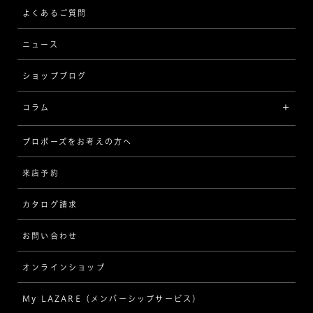
ストレート
ブレスレット
よくあるご質問
MESSAGE IN DIAMOND
ウェーブ
ニュース
品質保証
ショップブログ
V字
ブライダルアイテム
コラム
[セッテイングから選ぶ]
プロポーズをお考えの方へ
インタビュー
ソリテール
来店予約
指輪
ワンサイドメレ
カタログ請求
ダイヤモンド
ダブルサイドメレ
お問い合わせ
プロポーズ
ラインメレ
オンラインショップ
結婚式
人気の婚約指輪
My LAZARE（メンバーシップサービス）
結婚指輪（マリッジリング）