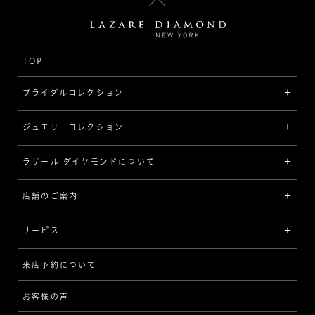
TOP
ブライダルコレクション
ジュエリーコレクション
婚約指輪（エンゲージリング）
[素材から選ぶ]
ラザール ダイヤモンドについて
ジュエリーコレクショントップ
プラチナ
ジュエリー一覧
店舗のご案内
ラザール ダイヤモンドについて
イエローゴールド
リング
品質
サービス
コンビネーション
ネックレス/ペンダント
歴史
来店予約について
サービスについて
[フォルムから選ぶ]
ピアス/イヤリング
企業の取り組み
お客様の声
アフターサービス