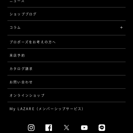
ウェーブ
ニュース
品質保証
ショップブログ
V字
ブライダルアイテム
コラム
[セッテイングから選ぶ]
プロポーズをお考えの方へ
インタビュー
ソリテール
来店予約
指輪
ワンサイドメレ
カタログ請求
ダイヤモンド
ダブルサイドメレ
お問い合わせ
プロポーズ
ラインメレ
オンラインショップ
結婚式
人気の婚約指輪
My LAZARE（メンバーシップサービス）
結婚指輪（マリッジリング）
[素材から選ぶ]