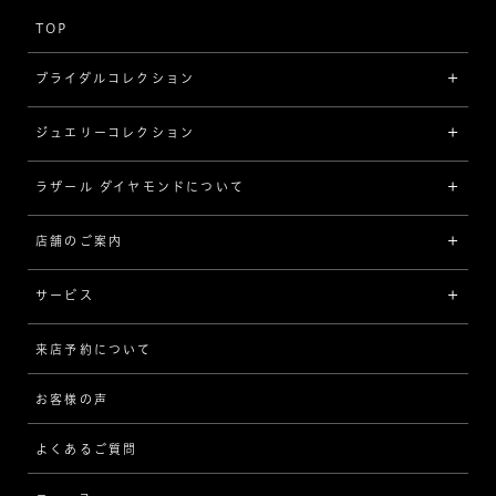
TOP
ブライダルコレクション
ジュエリーコレクション
婚約指輪（エンゲージリング）
[素材から選ぶ]
ラザール ダイヤモンドについて
ジュエリーコレクショントップ
プラチナ
ジュエリー一覧
店舗のご案内
ラザール ダイヤモンドについて
イエローゴールド
リング
品質
サービス
コンビネーション
ネックレス/ペンダント
歴史
来店予約について
サービスについて
[フォルムから選ぶ]
ピアス/イヤリング
企業の取り組み
お客様の声
アフターサービス
ストレート
ブレスレット
よくあるご質問
MESSAGE IN DIAMOND