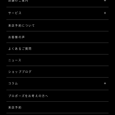
店舗のご案内
ラザール ダイヤモンドについて
イエローゴールド
リング
品質
サービス
コンビネーション
ネックレス/ペンダント
歴史
来店予約について
サービスについて
[フォルムから選ぶ]
ピアス/イヤリング
企業の取り組み
お客様の声
アフターサービス
ストレート
ブレスレット
よくあるご質問
MESSAGE IN DIAMOND
ウェーブ
ニュース
品質保証
ショップブログ
V字
ブライダルアイテム
コラム
[セッテイングから選ぶ]
プロポーズをお考えの方へ
インタビュー
ソリテール
来店予約
指輪
ワンサイドメレ