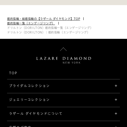
婚約指輪・結婚指輪の【ラザール ダイヤモンド】TOP
婚約指輪一覧（エンゲージリング）
ドリルトン（DORILTON）婚約指輪一覧（エンゲージリング）
ドリルトン（DORILTON）｜婚約指輪（エンゲージリング）
TOP
ブライダルコレクション
ジュエリーコレクション
婚約指輪（エンゲージリング）
[素材から選ぶ]
ラザール ダイヤモンドについて
ジュエリーコレクショントップ
プラチナ
ジュエリー一覧