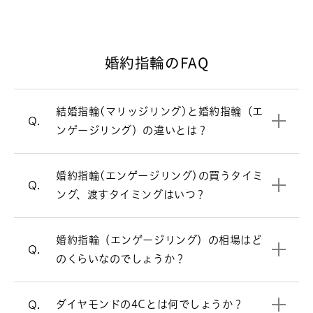
日身につけるのが結婚指輪（マリッジリ
ング）。シンプルで飽きのこないデザイ
ンが多いです。
婚約指輪のFAQ
婚約指輪と結婚指輪の違いについて
婚約指輪（エンゲージリング）のおつく
A.
結婚指輪(マリッジリング)と婚約指輪（エ
結婚指輪（マリッジリング）
一覧はこちら
りやイニシャルの刻印などで時間を要す
Q.
ンゲージリング）の違いとは？
るため、お渡ししたい日の2～3ヵ月前に
婚約指輪（エンゲージリング）では一粒
A.
は用意を始めておくと安心です。
ダイヤモンドの品質を表す基準です。
A.
の大きなダイヤモンドが付いたデザイン
婚約指輪（エンゲージリング）の相場は
A.
婚約指輪(エンゲージリング)の買うタイミ
ダイヤモンドの4Cとは、ダイヤモンドの
プロポーズに指輪は必要？
が根強く人気ですが、他にも様々なデザ
30万～50万円です。指輪のデザインよっ
Q.
ング、渡すタイミングはいつ？
品質を表す基準となるものです。カット
インがあります。
て価格が変わります。ご要望に合わせて
(Cut)、カラット(Carat)、カラー
ご提案させていただきます。
リングの内側にメッセージを刻印するこ
A.
(Color)、クラリティ(Clarity)の4つの
ストレートラインの婚約指輪を見る
婚約指輪（エンゲージリング）の相場はど
とができます。また0.18ct以上のダイヤ
頭文字をとった用語で「4C」と呼ばれて
婚約指輪の相場について詳しく見る
Q.
モンドのガードル部分に、メッセージを
のくらいなのでしょうか？
います。
刻印するサービスもございます。（有
ウェーブラインの婚約指輪を見る
料）詳しくは店頭スタッフへお問い合わ
4Cについて詳しく見る
ダイヤモンドの4Cとは何でしょうか？
Q.
せください。