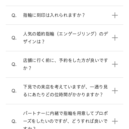
V字ラインの婚約指輪を見る
サービス&ケアについて
指輪に刻印は入れられますか？
Q.
プロポーズリングのデザイン選びにお悩
必ずしもご予約が必要という訳ではござ
A.
みの方は、こちらをご参照ください。
いませんが、週末はお時間帯によっては
人気の婚約指輪（エンゲージリング）のデ
プロポーズをお考えの方へ
大変混み合いますので、事前にご予約を
Q.
ザインは？
頂けるとお待たせすることなくスムーズ
にご案内させて頂きます。
お客様により様々ですが、ゆっくりご覧
店舗に行く前に、予約をした方が良いです
A.
来店予約はこちら
Q.
頂きますと、だいたい1時間半～2時間く
か？
らいお時間を頂く場合が多いです。お急
おひとりのご来店でも、デザイン・ダイ
A.
ぎの場合は、お申し付け頂ければご都合
ヤモンドのお好みやご予算などを伺いな
下見での来店を考えていますが、一通り見
に合わせてご案内いたします。
Q.
がらおふたりにぴったりの指輪をご提案
るにあたりどの位時間がかかりますか？
します。豊富な知識を持つスタッフがご
案内させて頂きますので、まずはお気軽
オンラインでも購入可能です。
A.
にお近くの店舗でご相談下さい。
パートナーに内緒で指輪を用意してプロポ
店頭と同様の品質、アフターサービスで
ーズをしたいのですが、どうすれば良いで
Q.
すので、ご安心ください。
プロポーズをお考えの方へ
すか？