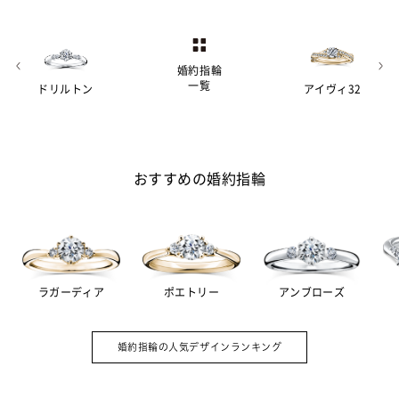
婚約指輪
一覧
ドリルトン
アイヴィ32
おすすめの婚約指輪
ラガーディア
ポエトリー
アンブローズ
婚約指輪（エンゲージリング）は結婚を
A.
約束した証として贈る記念品。その意味
婚約指輪の人気デザインランキング
を強めるため、ダイヤモンドをあしらっ
たデザインの指輪が主流です。一方、毎