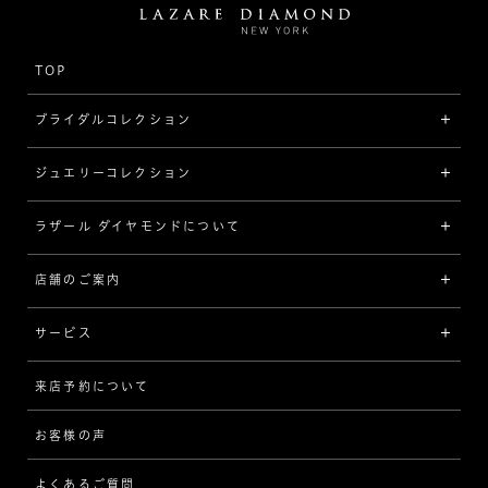
TOP
ブライダルコレクション
ジュエリーコレクション
婚約指輪（エンゲージリング）
[素材から選ぶ]
ラザール ダイヤモンドについて
ジュエリーコレクショントップ
プラチナ
ジュエリー一覧
店舗のご案内
ラザール ダイヤモンドについて
イエローゴールド
リング
品質
サービス
コンビネーション
ネックレス/ペンダント
歴史
来店予約について
サービスについて
[フォルムから選ぶ]
ピアス/イヤリング
企業の取り組み
お客様の声
アフターサービス
ストレート
ブレスレット
よくあるご質問