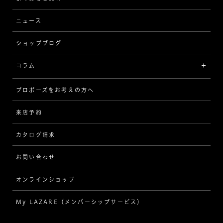
MESSAGE IN DIAMOND
ウェーブ
ニュース
品質保証
ショップブログ
V字
ブライダルアイテム
コラム
[セッテイングから選ぶ]
プロポーズをお考えの方へ
インタビュー
ソリテール
来店予約
指輪
ワンサイドメレ
カタログ請求
ダイヤモンド
ダブルサイドメレ
お問い合わせ
プロポーズ
ラインメレ
オンラインショップ
結婚式
人気の婚約指輪
My LAZARE（メンバーシップサービス）
結婚指輪（マリッジリング）