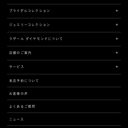
ブライダルコレクション
ジュエリーコレクション
婚約指輪（エンゲージリング）
[素材から選ぶ]
ラザール ダイヤモンドについて
ジュエリーコレクショントップ
プラチナ
ジュエリー一覧
店舗のご案内
ラザール ダイヤモンドについて
イエローゴールド
リング
品質
サービス
コンビネーション
ネックレス/ペンダント
歴史
来店予約について
サービスについて
[フォルムから選ぶ]
ピアス/イヤリング
企業の取り組み
お客様の声
アフターサービス
ストレート
ブレスレット
よくあるご質問
MESSAGE IN DIAMOND
ウェーブ
ニュース
品質保証