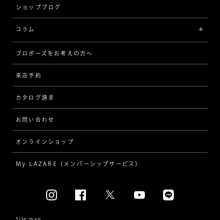
ショップブログ
V字
ブライダルアイテム
コラム
[セッテイングから選ぶ]
プロポーズをお考えの方へ
インタビュー
ソリテール
来店予約
指輪
ワンサイドメレ
カタログ請求
ダイヤモンド
ダブルサイドメレ
お問い合わせ
プロポーズ
ラインメレ
オンラインショップ
結婚式
人気の婚約指輪
My LAZARE（メンバーシップサービス）
結婚指輪（マリッジリング）
[素材から選ぶ]
プラチナ
Site map