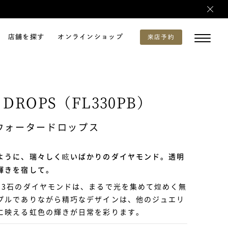
店舗を探す
オンラインショップ
来店予約
 DROPS（FL330PB）
ウォータードロップス
ように、瑞々しく眩いばかりのダイヤモンド。透明
輝きを宿して。
13石のダイヤモンドは、まるで光を集めて煌めく無
プルでありながら精巧なデザインは、他のジュエリ
に映える虹色の輝きが日常を彩ります。