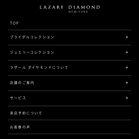
TOP
ブライダルコレクション
ジュエリーコレクション
婚約指輪（エンゲージリング）
[素材から選ぶ]
ラザール ダイヤモンドについて
ジュエリーコレクショントップ
プラチナ
ジュエリー一覧
店舗のご案内
ラザール ダイヤモンドについて
イエローゴールド
リング
品質
サービス
コンビネーション
ネックレス/ペンダント
歴史
来店予約について
サービスについて
[フォルムから選ぶ]
ピアス/イヤリング
企業の取り組み
お客様の声
アフターサービス