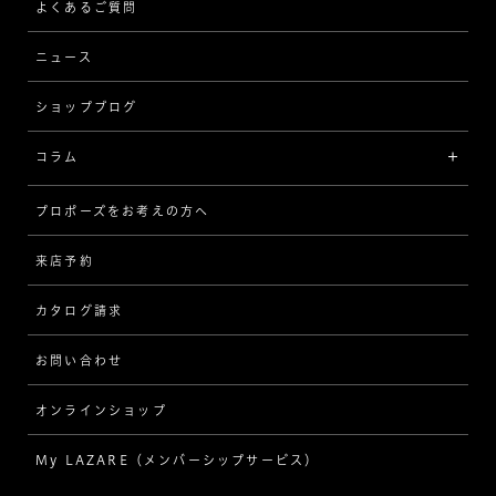
ストレート
ブレスレット
よくあるご質問
MESSAGE IN DIAMOND
ウェーブ
ニュース
品質保証
ショップブログ
V字
ブライダルアイテム
コラム
[セッテイングから選ぶ]
プロポーズをお考えの方へ
インタビュー
ソリテール
来店予約
指輪
ワンサイドメレ
カタログ請求
ダイヤモンド
ダブルサイドメレ
お問い合わせ
プロポーズ
ラインメレ
オンラインショップ
結婚式
人気の婚約指輪
My LAZARE（メンバーシップサービス）
結婚指輪（マリッジリング）