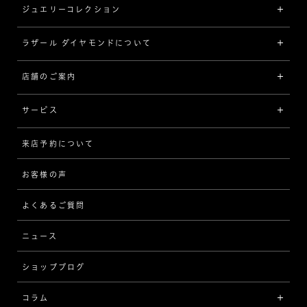
ジュエリーコレクション
婚約指輪（エンゲージリング）
[素材から選ぶ]
ラザール ダイヤモンドについて
ジュエリーコレクショントップ
プラチナ
ジュエリー一覧
店舗のご案内
ラザール ダイヤモンドについて
イエローゴールド
リング
品質
サービス
コンビネーション
ネックレス/ペンダント
歴史
来店予約について
サービスについて
[フォルムから選ぶ]
ピアス/イヤリング
企業の取り組み
お客様の声
アフターサービス
ストレート
ブレスレット
よくあるご質問
MESSAGE IN DIAMOND
ウェーブ
ニュース
品質保証
ショップブログ
V字
ブライダルアイテム
コラム
[セッテイングから選ぶ]