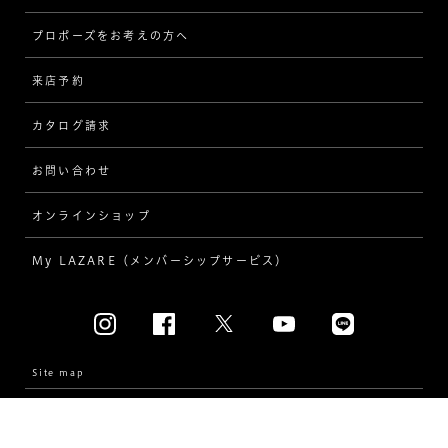
プロポーズをお考えの方へ
インタビュー
ソリテール
来店予約
指輪
ワンサイドメレ
カタログ請求
ダイヤモンド
ダブルサイドメレ
お問い合わせ
プロポーズ
ラインメレ
オンラインショップ
結婚式
人気の婚約指輪
My LAZARE（メンバーシップサービス）
結婚指輪（マリッジリング）
[素材から選ぶ]
プラチナ
Site map
Privacy Policy
イエローゴールド
Company