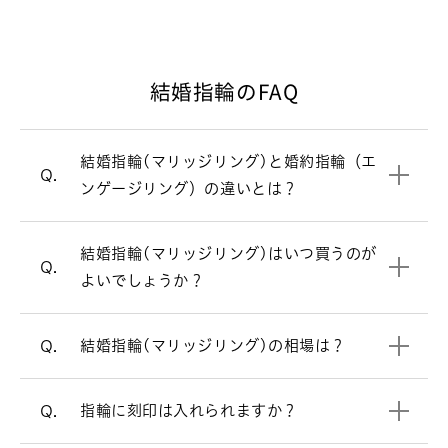
けるのが結婚指輪（マリッジリング）。
シンプルで飽きのこないデザインが多い
です。
結婚指輪のFAQ
結婚式直前は忙しくなるため、結婚指輪
A.
婚約指輪と結婚指輪の違いについて
（マリッジリング）選びは結婚式の6カ
月ほど前にスタートするのがおすすめで
結婚指輪(マリッジリング)と婚約指輪（エ
婚約指輪（エンゲージリング）
一覧はこちら
す。最近はご入籍が先の方も多く、その
Q.
ンゲージリング）の違いとは？
場合はご入籍の3ヶ月前にはご準備され
結婚指輪（マリッジリング）の相場は2
A.
ると安心です。
本で30万円前後です。指輪のデザインよ
結婚指輪（マリッジリング）はシンプル
A.
結婚指輪(マリッジリング)はいつ買うのが
って価格が変わります。ご要望に合わせ
結婚指輪を買うタイミングについて
なデザインが多いですが、ラザール ダイ
Q.
よいでしょうか？
てご提案させていただきます。
ヤモンドではダイヤモンドをあしらった
デザインが人気です。
リングの内側にお好きなアルファベッ
結婚指輪の相場について詳しく見る
A.
結婚指輪(マリッジリング)の相場は？
Q.
ト・数字などを刻印できます。（無料）
ストレートラインの結婚指輪を見る
リングのオプションについて
指輪に刻印は入れられますか？
Q.
ウェーブラインの結婚指輪を見る
必ずしもご予約が必要という訳ではござ
A.