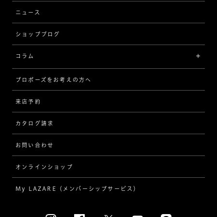
ウェーブ
ニュース
品質保証
ショップブログ
V字
ブライダルアイテム
コラム
[セッテイングから選ぶ]
プロポーズをお考えの方へ
インタビュー
ソリテール
来店予約
指輪
ワンサイドメレ
カタログ請求
ダイヤモンド
ダブルサイドメレ
お問い合わせ
プロポーズ
ラインメレ
オンラインショップ
結婚式
人気の婚約指輪
My LAZARE（メンバーシップサービス）
結婚指輪（マリッジリング）