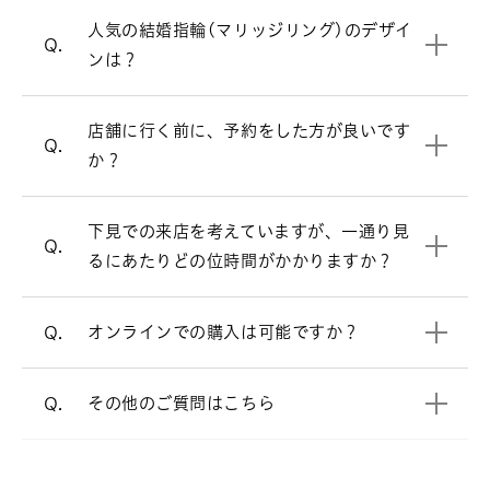
いませんが、週末はお時間帯によっては
人気の結婚指輪(マリッジリング)のデザイ
V字ラインの結婚指輪を見る
大変混み合いますので、事前にご予約を
Q.
ンは？
頂けるとお待たせすることなくスムーズ
にご案内させて頂きます。
お客様により様々ですが、ゆっくりご覧
店舗に行く前に、予約をした方が良いです
A.
来店予約はこちら
Q.
頂きますと、だいたい1時間半～2時間く
か？
らいお時間を頂く場合が多いです。お急
オンラインでも購入可能です。
A.
ぎの場合は、お申し付け頂ければご都合
店頭と同様の品質、アフターサービスで
下見での来店を考えていますが、一通り見
に合わせてご案内いたします。
すので、ご安心ください。
Q.
るにあたりどの位時間がかかりますか？
電話でのご相談も承っております。
オンラインショップ
オンラインでの購入は可能ですか？
Q.
よくあるご質問
をご覧ください。
A.
その他のご質問はこちら
Q.