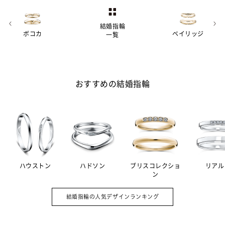
結婚指輪
ボコカ
ベイリッジ
一覧
おすすめの結婚指輪
ハウストン
ハドソン
ブリスコレクショ
リアル
ン
婚約指輪（エンゲージリング）は結婚の
A.
証として贈る記念品。その意味を強める
結婚指輪の人気デザインランキング
ため、ダイヤモンドをあしらったデザイ
ンの指輪が主流です。一方、毎日身につ