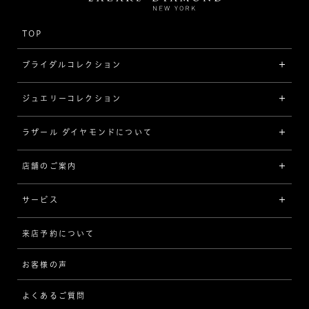
TOP
ブライダルコレクション
ジュエリーコレクション
婚約指輪（エンゲージリング）
[素材から選ぶ]
ラザール ダイヤモンドについて
ジュエリーコレクショントップ
プラチナ
ジュエリー一覧
店舗のご案内
ラザール ダイヤモンドについて
イエローゴールド
リング
品質
サービス
コンビネーション
ネックレス/ペンダント
歴史
来店予約について
サービスについて
[フォルムから選ぶ]
ピアス/イヤリング
企業の取り組み
お客様の声
アフターサービス
ストレート
ブレスレット
よくあるご質問
MESSAGE IN DIAMOND