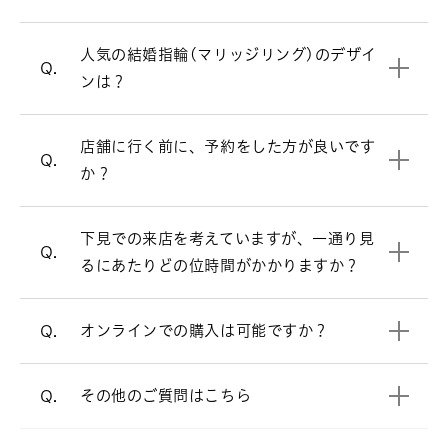
ウェーブラインの結婚指輪を見る
必ずしもご予約が必要という訳ではござ
A.
いませんが、週末はお時間帯によっては
人気の結婚指輪(マリッジリング)のデザイ
V字ラインの結婚指輪を見る
大変混み合いますので、事前にご予約を
Q.
ンは？
頂けるとお待たせすることなくスムーズ
にご案内させて頂きます。
お客様により様々ですが、ゆっくりご覧
店舗に行く前に、予約をした方が良いです
A.
来店予約はこちら
Q.
頂きますと、だいたい1時間半～2時間く
か？
らいお時間を頂く場合が多いです。お急
オンラインでも購入可能です。
A.
ぎの場合は、お申し付け頂ければご都合
店頭と同様の品質、アフターサービスで
下見での来店を考えていますが、一通り見
に合わせてご案内いたします。
すので、ご安心ください。
Q.
るにあたりどの位時間がかかりますか？
電話でのご相談も承っております。
オンラインショップ
オンラインでの購入は可能ですか？
Q.
よくあるご質問
をご覧ください。
A.
その他のご質問はこちら
Q.