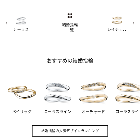
結婚指輪
シーラス
レイチェル
一覧
おすすめの結婚指輪
ベイリッジ
コーラスライン
オーチャード
コーラスライ
婚約指輪（エンゲージリング）は結婚の
A.
証として贈る記念品。その意味を強める
結婚指輪の人気デザインランキング
ため、ダイヤモンドをあしらったデザイ