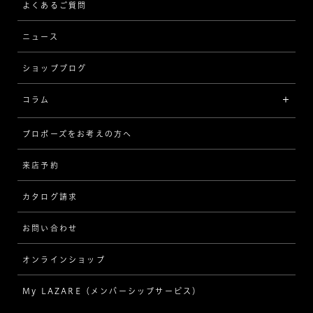
ストレート
ブレスレット
よくあるご質問
MESSAGE IN DIAMOND
ウェーブ
ニュース
品質保証
ショップブログ
V字
ブライダルアイテム
コラム
[セッテイングから選ぶ]
プロポーズをお考えの方へ
インタビュー
ソリテール
来店予約
指輪
ワンサイドメレ
カタログ請求
ダイヤモンド
ダブルサイドメレ
お問い合わせ
プロポーズ
ラインメレ
オンラインショップ
結婚式
人気の婚約指輪
My LAZARE（メンバーシップサービス）
結婚指輪（マリッジリング）