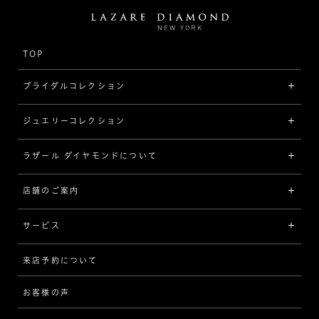
TOP
ブライダルコレクション
ジュエリーコレクション
婚約指輪（エンゲージリング）
[素材から選ぶ]
ラザール ダイヤモンドについて
ジュエリーコレクショントップ
プラチナ
ジュエリー一覧
店舗のご案内
ラザール ダイヤモンドについて
イエローゴールド
リング
品質
サービス
コンビネーション
ネックレス/ペンダント
歴史
来店予約について
サービスについて
[フォルムから選ぶ]
ピアス/イヤリング
企業の取り組み
お客様の声
アフターサービス