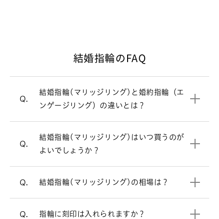
ンの指輪が主流です。一方、毎日身につ
けるのが結婚指輪（マリッジリング）。
シンプルで飽きのこないデザインが多い
です。
結婚指輪のFAQ
結婚式直前は忙しくなるため、結婚指輪
A.
婚約指輪と結婚指輪の違いについて
（マリッジリング）選びは結婚式の6カ
月ほど前にスタートするのがおすすめで
結婚指輪(マリッジリング)と婚約指輪（エ
婚約指輪（エンゲージリング）
一覧はこちら
す。最近はご入籍が先の方も多く、その
Q.
ンゲージリング）の違いとは？
場合はご入籍の3ヶ月前にはご準備され
結婚指輪（マリッジリング）の相場は2
A.
ると安心です。
本で30万円前後です。指輪のデザインよ
結婚指輪（マリッジリング）はシンプル
A.
結婚指輪(マリッジリング)はいつ買うのが
って価格が変わります。ご要望に合わせ
結婚指輪を買うタイミングについて
なデザインが多いですが、ラザール ダイ
Q.
よいでしょうか？
てご提案させていただきます。
ヤモンドではダイヤモンドをあしらった
デザインが人気です。
リングの内側にお好きなアルファベッ
結婚指輪の相場について詳しく見る
A.
結婚指輪(マリッジリング)の相場は？
Q.
ト・数字などを刻印できます。（無料）
ストレートラインの結婚指輪を見る
リングのオプションについて
指輪に刻印は入れられますか？
Q.