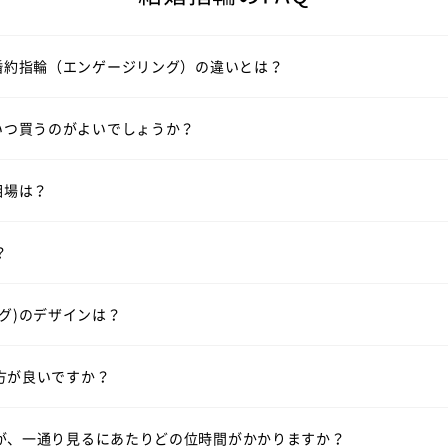
につけるのが結婚指輪（マリッジリング）。シンプルで飽きのこな
、結婚指輪（マリッジリング）選びは結婚式の6カ月ほど前にスター
いて
婚約指輪（エンゲージリング）
一覧はこちら
婚約指輪（エンゲージリング）の違いとは？
その場合はご入籍の3ヶ月前にはご準備されると安心です。
の相場は2本で30万円前後です。指輪のデザインよって価格が変わ
いて
いつ買うのがよいでしょうか？
見る
相場は？
ファベット・数字などを刻印できます。（無料）
はシンプルなデザインが多いですが、ラザール ダイヤモンドではダ
？
訳ではございませんが、週末はお時間帯によっては大変混み合いま
見る
ウェーブラインの結婚指輪を見る
V字ラインの結婚指輪を見
グ)のデザインは？
ーズにご案内させて頂きます。
方が良いですか？
っくりご覧頂きますと、だいたい1時間半～2時間くらいお時間を頂
。
都合に合わせてご案内いたします。
サービスですので、ご安心ください。
が、一通り見るにあたりどの位時間がかかりますか？
ます。