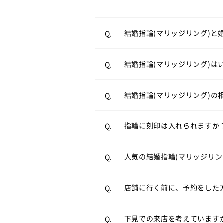
輪が主流です。一方、毎日身
結婚式直前は忙しくなるため
A.
婚約指輪と結婚指輪の違いにつ
結婚指輪(マリッジリング)と
Q.
近はご入籍が先の方も多く、
結婚指輪（マリッジリング）
A.
結婚指輪を買うタイミングにつ
結婚指輪(マリッジリング)は
Q.
案させていただきます。
結婚指輪の相場について詳しく
結婚指輪(マリッジリング)の
Q.
リングの内側にお好きなアル
A.
結婚指輪（マリッジリング）
A.
リングのオプションについて
指輪に刻印は入れられますか
Q.
ンが人気です。
必ずしもご予約が必要という
A.
ストレートラインの結婚指輪を
人気の結婚指輪(マリッジリン
Q.
とお待たせすることなくスム
来店予約はこちら
店舗に行く前に、予約をした
Q.
お客様により様々ですが、ゆ
A.
オンラインでも購入可能です
A.
合は、お申し付け頂ければご
店頭と同様の品質、アフター
下見での来店を考えています
Q.
電話でのご相談も承っており