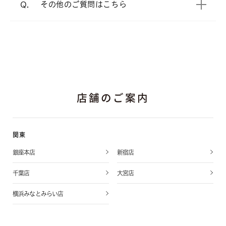
よくあるご質問
をご覧ください。
A.
その他のご質問はこちら
Q.
店舗のご案内
関東
銀座本店
新宿店
千葉店
大宮店
横浜みなとみらい店