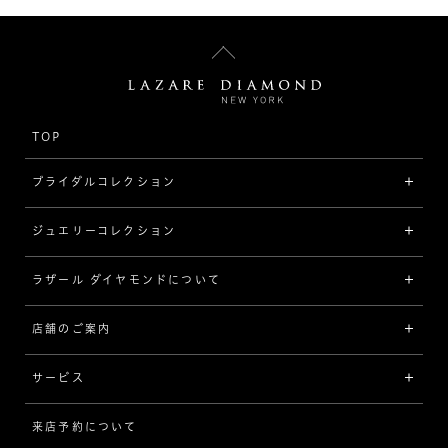
TOP
ブライダルコレクション
ジュエリーコレクション
婚約指輪（エンゲージリング）
[素材から選ぶ]
ラザール ダイヤモンドについて
ジュエリーコレクショントップ
プラチナ
ジュエリー一覧
店舗のご案内
ラザール ダイヤモンドについて
イエローゴールド
リング
品質
サービス
コンビネーション
ネックレス/ペンダント
歴史
来店予約について
サービスについて