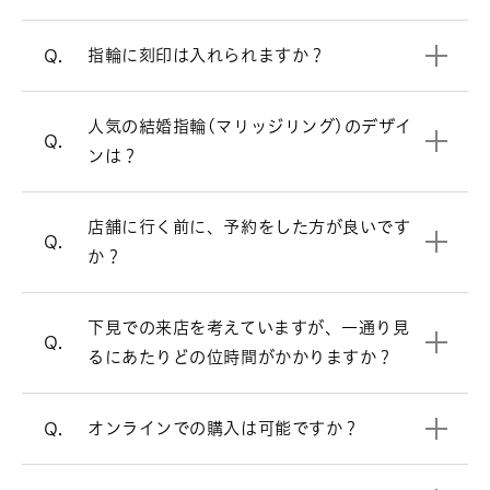
ストレートラインの結婚指輪を見る
リングのオプションについて
指輪に刻印は入れられますか？
Q.
ウェーブラインの結婚指輪を見る
必ずしもご予約が必要という訳ではござ
A.
いませんが、週末はお時間帯によっては
人気の結婚指輪(マリッジリング)のデザイ
V字ラインの結婚指輪を見る
大変混み合いますので、事前にご予約を
Q.
ンは？
頂けるとお待たせすることなくスムーズ
にご案内させて頂きます。
お客様により様々ですが、ゆっくりご覧
店舗に行く前に、予約をした方が良いです
A.
来店予約はこちら
Q.
頂きますと、だいたい1時間半～2時間く
か？
らいお時間を頂く場合が多いです。お急
オンラインでも購入可能です。
A.
ぎの場合は、お申し付け頂ければご都合
店頭と同様の品質、アフターサービスで
下見での来店を考えていますが、一通り見
に合わせてご案内いたします。
すので、ご安心ください。
Q.
るにあたりどの位時間がかかりますか？
電話でのご相談も承っております。
オンラインショップ
オンラインでの購入は可能ですか？
Q.