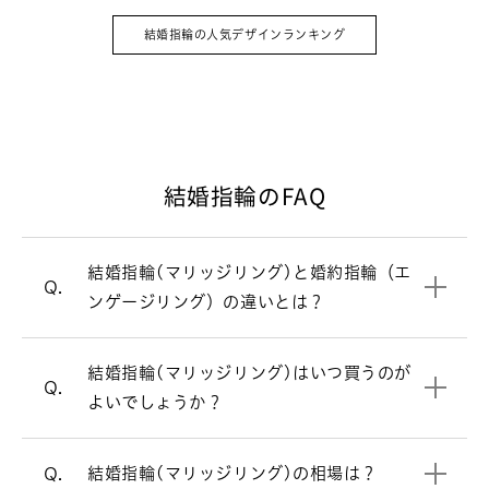
婚約指輪（エンゲージリング）は結婚の
A.
証として贈る記念品。その意味を強める
結婚指輪の人気デザインランキング
ため、ダイヤモンドをあしらったデザイ
ンの指輪が主流です。一方、毎日身につ
けるのが結婚指輪（マリッジリング）。
シンプルで飽きのこないデザインが多い
です。
結婚指輪のFAQ
結婚式直前は忙しくなるため、結婚指輪
A.
婚約指輪と結婚指輪の違いについて
（マリッジリング）選びは結婚式の6カ
月ほど前にスタートするのがおすすめで
結婚指輪(マリッジリング)と婚約指輪（エ
婚約指輪（エンゲージリング）
一覧はこちら
す。最近はご入籍が先の方も多く、その
Q.
ンゲージリング）の違いとは？
場合はご入籍の3ヶ月前にはご準備され
結婚指輪（マリッジリング）の相場は2
A.
ると安心です。
本で30万円前後です。指輪のデザインよ
結婚指輪（マリッジリング）はシンプル
A.
結婚指輪(マリッジリング)はいつ買うのが
って価格が変わります。ご要望に合わせ
結婚指輪を買うタイミングについて
なデザインが多いですが、ラザール ダイ
Q.
よいでしょうか？
てご提案させていただきます。
ヤモンドではダイヤモンドをあしらった
デザインが人気です。
リングの内側にお好きなアルファベッ
結婚指輪の相場について詳しく見る
A.
結婚指輪(マリッジリング)の相場は？
Q.
ト・数字などを刻印できます。（無料）