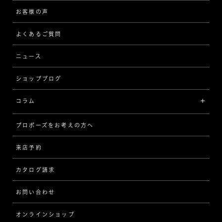
[フォルムから選ぶ]
ピアス/イヤリング
企業の取り組み
お客様の声
アフターサービス
ストレート
ブレスレット
よくあるご質問
MESSAGE IN DIAMOND
ウェーブ
ニュース
品質保証
ショップブログ
V字
ブライダルアイテム
コラム
[セッテイングから選ぶ]
プロポーズをお考えの方へ
インタビュー
ソリテール
来店予約
指輪
ワンサイドメレ
カタログ請求
ダイヤモンド
ダブルサイドメレ
お問い合わせ
プロポーズ
ラインメレ
オンラインショップ
結婚式
人気の婚約指輪