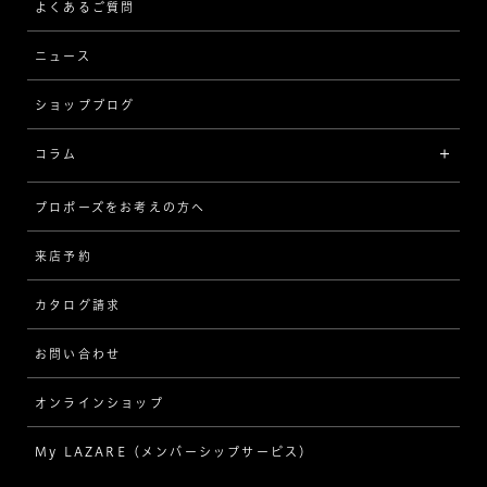
ストレート
ブレスレット
よくあるご質問
MESSAGE IN DIAMOND
ウェーブ
ニュース
品質保証
ショップブログ
V字
ブライダルアイテム
コラム
[セッテイングから選ぶ]
プロポーズをお考えの方へ
インタビュー
ソリテール
来店予約
指輪
ワンサイドメレ
カタログ請求
ダイヤモンド
ダブルサイドメレ
お問い合わせ
プロポーズ
ラインメレ
オンラインショップ
結婚式
人気の婚約指輪
My LAZARE（メンバーシップサービス）
結婚指輪（マリッジリング）