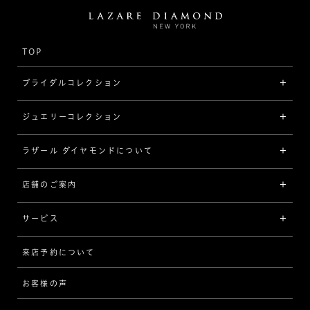
TOP
ブライダルコレクション
ジュエリーコレクション
婚約指輪（エンゲージリング）
[素材から選ぶ]
ラザール ダイヤモンドについて
ジュエリーコレクショントップ
プラチナ
ジュエリー一覧
店舗のご案内
ラザール ダイヤモンドについて
イエローゴールド
リング
品質
サービス
コンビネーション
ネックレス/ペンダント
歴史
来店予約について
サービスについて
[フォルムから選ぶ]
ピアス/イヤリング
企業の取り組み
お客様の声
アフターサービス