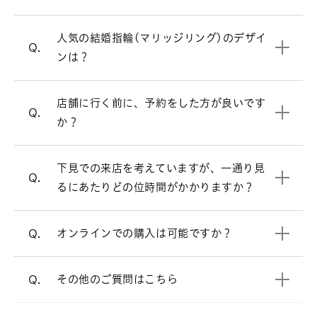
ウェーブラインの結婚指輪を見る
必ずしもご予約が必要という訳ではござ
A.
いませんが、週末はお時間帯によっては
人気の結婚指輪(マリッジリング)のデザイ
V字ラインの結婚指輪を見る
大変混み合いますので、事前にご予約を
Q.
ンは？
頂けるとお待たせすることなくスムーズ
にご案内させて頂きます。
お客様により様々ですが、ゆっくりご覧
店舗に行く前に、予約をした方が良いです
A.
来店予約はこちら
Q.
頂きますと、だいたい1時間半～2時間く
か？
らいお時間を頂く場合が多いです。お急
オンラインでも購入可能です。
A.
ぎの場合は、お申し付け頂ければご都合
店頭と同様の品質、アフターサービスで
下見での来店を考えていますが、一通り見
に合わせてご案内いたします。
すので、ご安心ください。
Q.
るにあたりどの位時間がかかりますか？
電話でのご相談も承っております。
オンラインショップ
オンラインでの購入は可能ですか？
Q.
よくあるご質問
をご覧ください。
A.
その他のご質問はこちら
Q.