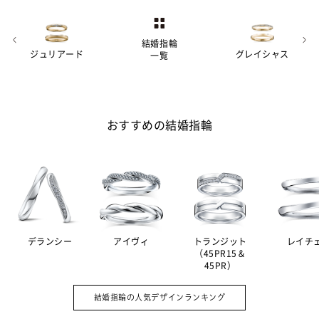
結婚指輪
ジュリアード
グレイシャス
一覧
おすすめの結婚指輪
デランシー
アイヴィ
トランジット
レイチ
（45PR15＆
45PR）
婚約指輪（エンゲージリング）は結婚の
A.
証として贈る記念品。その意味を強める
結婚指輪の人気デザインランキング
ため、ダイヤモンドをあしらったデザイ