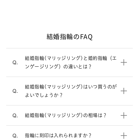
ンの指輪が主流です。一方、毎日身につ
けるのが結婚指輪（マリッジリング）。
シンプルで飽きのこないデザインが多い
です。
結婚指輪のFAQ
結婚式直前は忙しくなるため、結婚指輪
A.
婚約指輪と結婚指輪の違いについて
（マリッジリング）選びは結婚式の6カ
月ほど前にスタートするのがおすすめで
結婚指輪(マリッジリング)と婚約指輪（エ
婚約指輪（エンゲージリング）
一覧はこちら
す。最近はご入籍が先の方も多く、その
Q.
ンゲージリング）の違いとは？
場合はご入籍の3ヶ月前にはご準備され
結婚指輪（マリッジリング）の相場は2
A.
ると安心です。
本で30万円前後です。指輪のデザインよ
結婚指輪（マリッジリング）はシンプル
A.
結婚指輪(マリッジリング)はいつ買うのが
って価格が変わります。ご要望に合わせ
結婚指輪を買うタイミングについて
なデザインが多いですが、ラザール ダイ
Q.
よいでしょうか？
てご提案させていただきます。
ヤモンドではダイヤモンドをあしらった
デザインが人気です。
リングの内側にお好きなアルファベッ
結婚指輪の相場について詳しく見る
A.
結婚指輪(マリッジリング)の相場は？
Q.
ト・数字などを刻印できます。（無料）
ストレートラインの結婚指輪を見る
リングのオプションについて
指輪に刻印は入れられますか？
Q.