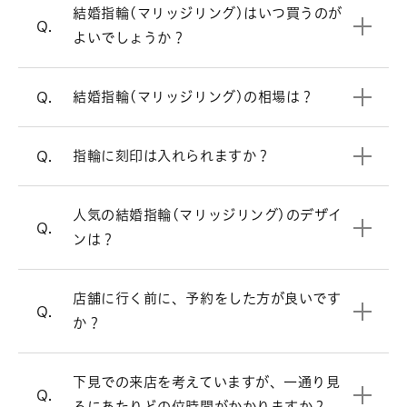
本で30万円前後です。指輪のデザインよ
結婚指輪（マリッジリング）はシンプル
A.
結婚指輪(マリッジリング)はいつ買うのが
って価格が変わります。ご要望に合わせ
結婚指輪を買うタイミングについて
なデザインが多いですが、ラザール ダイ
Q.
よいでしょうか？
てご提案させていただきます。
ヤモンドではダイヤモンドをあしらった
デザインが人気です。
リングの内側にお好きなアルファベッ
結婚指輪の相場について詳しく見る
A.
結婚指輪(マリッジリング)の相場は？
Q.
ト・数字などを刻印できます。（無料）
ストレートラインの結婚指輪を見る
リングのオプションについて
指輪に刻印は入れられますか？
Q.
ウェーブラインの結婚指輪を見る
必ずしもご予約が必要という訳ではござ
A.
いませんが、週末はお時間帯によっては
人気の結婚指輪(マリッジリング)のデザイ
V字ラインの結婚指輪を見る
大変混み合いますので、事前にご予約を
Q.
ンは？
頂けるとお待たせすることなくスムーズ
にご案内させて頂きます。
お客様により様々ですが、ゆっくりご覧
店舗に行く前に、予約をした方が良いです
A.
来店予約はこちら
Q.
頂きますと、だいたい1時間半～2時間く
か？
らいお時間を頂く場合が多いです。お急
オンラインでも購入可能です。
A.
ぎの場合は、お申し付け頂ければご都合
店頭と同様の品質、アフターサービスで
下見での来店を考えていますが、一通り見
に合わせてご案内いたします。
すので、ご安心ください。
Q.
るにあたりどの位時間がかかりますか？