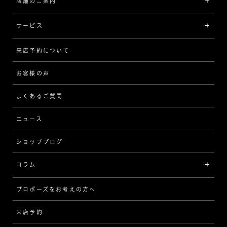
店舗のご案内
ラザール ダイヤモンドについて
イエローゴールド
リング
品質
サービス
コンビネーション
ネックレス/ペンダント
歴史
来店予約について
サービスについて
[フォルムから選ぶ]
ピアス/イヤリング
企業の取り組み
お客様の声
アフターサービス
ストレート
ブレスレット
よくあるご質問
MESSAGE IN DIAMOND
ウェーブ
ニュース
品質保証
ショップブログ
V字
ブライダルアイテム
コラム
[セッテイングから選ぶ]
プロポーズをお考えの方へ
インタビュー
ソリテール
来店予約
指輪
ワンサイドメレ