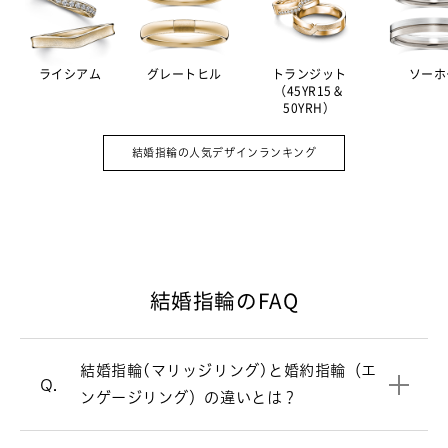
ライシアム
グレートヒル
トランジット
ソーホ
（45YR15＆
50YRH）
婚約指輪（エンゲージリング）は結婚の
A.
証として贈る記念品。その意味を強める
結婚指輪の人気デザインランキング
ため、ダイヤモンドをあしらったデザイ
ンの指輪が主流です。一方、毎日身につ
けるのが結婚指輪（マリッジリング）。
シンプルで飽きのこないデザインが多い
です。
結婚指輪のFAQ
結婚式直前は忙しくなるため、結婚指輪
A.
婚約指輪と結婚指輪の違いについて
（マリッジリング）選びは結婚式の6カ
月ほど前にスタートするのがおすすめで
結婚指輪(マリッジリング)と婚約指輪（エ
婚約指輪（エンゲージリング）
一覧はこちら
す。最近はご入籍が先の方も多く、その
Q.
ンゲージリング）の違いとは？
場合はご入籍の3ヶ月前にはご準備され
結婚指輪（マリッジリング）の相場は2
A.
ると安心です。