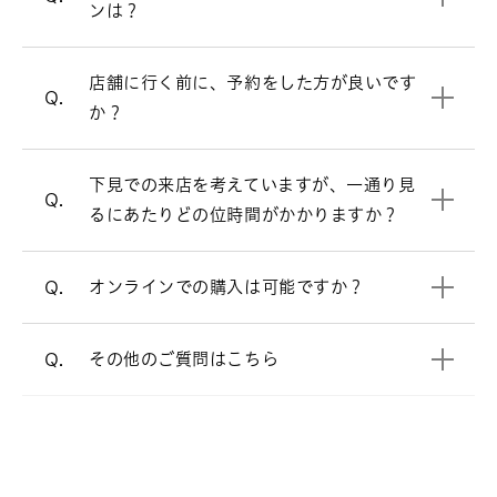
ンは？
頂けるとお待たせすることなくスムーズ
にご案内させて頂きます。
お客様により様々ですが、ゆっくりご覧
店舗に行く前に、予約をした方が良いです
A.
来店予約はこちら
Q.
頂きますと、だいたい1時間半～2時間く
か？
らいお時間を頂く場合が多いです。お急
オンラインでも購入可能です。
A.
ぎの場合は、お申し付け頂ければご都合
店頭と同様の品質、アフターサービスで
下見での来店を考えていますが、一通り見
に合わせてご案内いたします。
すので、ご安心ください。
Q.
るにあたりどの位時間がかかりますか？
電話でのご相談も承っております。
オンラインショップ
オンラインでの購入は可能ですか？
Q.
よくあるご質問
をご覧ください。
A.
その他のご質問はこちら
Q.