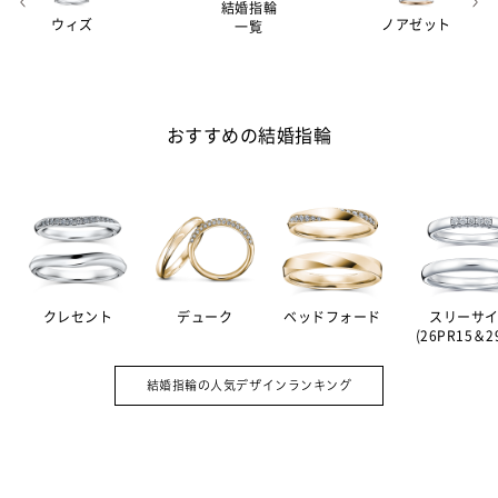
結婚指輪
ウィズ
ノアゼット
一覧
おすすめの結婚指輪
クレセント
デューク
ベッドフォード
スリーサ
(26PR15＆2
婚約指輪（エンゲージリング）は結婚の
A.
証として贈る記念品。その意味を強める
結婚指輪の人気デザインランキング
ため、ダイヤモンドをあしらったデザイ
ンの指輪が主流です。一方、毎日身につ
けるのが結婚指輪（マリッジリング）。
シンプルで飽きのこないデザインが多い