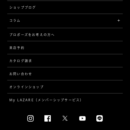
ショップブログ
V字
ブライダルアイテム
コラム
[セッテイングから選ぶ]
プロポーズをお考えの方へ
インタビュー
ソリテール
来店予約
指輪
ワンサイドメレ
カタログ請求
ダイヤモンド
ダブルサイドメレ
お問い合わせ
プロポーズ
ラインメレ
オンラインショップ
結婚式
人気の婚約指輪
My LAZARE（メンバーシップサービス）
結婚指輪（マリッジリング）
[素材から選ぶ]