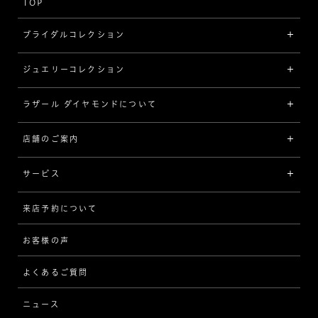
TOP
ブライダルコレクション
ジュエリーコレクション
婚約指輪（エンゲージリング）
[素材から選ぶ]
ラザール ダイヤモンドについて
ジュエリーコレクショントップ
プラチナ
ジュエリー一覧
店舗のご案内
ラザール ダイヤモンドについて
イエローゴールド
リング
品質
サービス
コンビネーション
ネックレス/ペンダント
歴史
来店予約について
サービスについて
[フォルムから選ぶ]
ピアス/イヤリング
企業の取り組み
お客様の声
アフターサービス
ストレート
ブレスレット
よくあるご質問
MESSAGE IN DIAMOND
ウェーブ
ニュース
品質保証