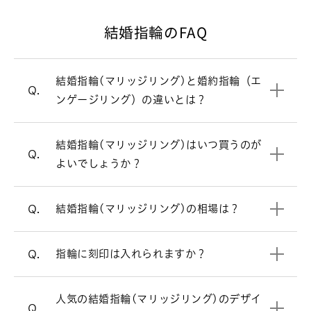
です。
結婚指輪のFAQ
結婚式直前は忙しくなるため、結婚指輪
A.
婚約指輪と結婚指輪の違いについて
（マリッジリング）選びは結婚式の6カ
月ほど前にスタートするのがおすすめで
結婚指輪(マリッジリング)と婚約指輪（エ
婚約指輪（エンゲージリング）
一覧はこちら
す。最近はご入籍が先の方も多く、その
Q.
ンゲージリング）の違いとは？
場合はご入籍の3ヶ月前にはご準備され
結婚指輪（マリッジリング）の相場は2
A.
ると安心です。
本で30万円前後です。指輪のデザインよ
結婚指輪（マリッジリング）はシンプル
A.
結婚指輪(マリッジリング)はいつ買うのが
って価格が変わります。ご要望に合わせ
結婚指輪を買うタイミングについて
なデザインが多いですが、ラザール ダイ
Q.
よいでしょうか？
てご提案させていただきます。
ヤモンドではダイヤモンドをあしらった
デザインが人気です。
リングの内側にお好きなアルファベッ
結婚指輪の相場について詳しく見る
A.
結婚指輪(マリッジリング)の相場は？
Q.
ト・数字などを刻印できます。（無料）
ストレートラインの結婚指輪を見る
リングのオプションについて
指輪に刻印は入れられますか？
Q.
ウェーブラインの結婚指輪を見る
必ずしもご予約が必要という訳ではござ
A.
いませんが、週末はお時間帯によっては
人気の結婚指輪(マリッジリング)のデザイ
V字ラインの結婚指輪を見る
大変混み合いますので、事前にご予約を
Q.