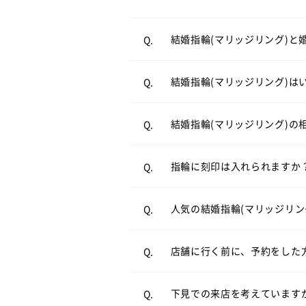
輪が主流です。一方、毎日身
結婚式直前は忙しくなるため
A.
婚約指輪と結婚指輪の違いにつ
結婚指輪(マリッジリング)と
Q.
近はご入籍が先の方も多く、
結婚指輪（マリッジリング）
A.
結婚指輪を買うタイミングにつ
結婚指輪(マリッジリング)は
Q.
案させていただきます。
結婚指輪の相場について詳しく
結婚指輪(マリッジリング)の
Q.
リングの内側にお好きなアル
A.
結婚指輪（マリッジリング）
A.
リングのオプションについて
指輪に刻印は入れられますか
Q.
ンが人気です。
必ずしもご予約が必要という
A.
ストレートラインの結婚指輪を
人気の結婚指輪(マリッジリン
Q.
とお待たせすることなくスム
来店予約はこちら
店舗に行く前に、予約をした
Q.
お客様により様々ですが、ゆ
A.
オンラインでも購入可能です
A.
合は、お申し付け頂ければご
店頭と同様の品質、アフター
下見での来店を考えています
Q.
電話でのご相談も承っており