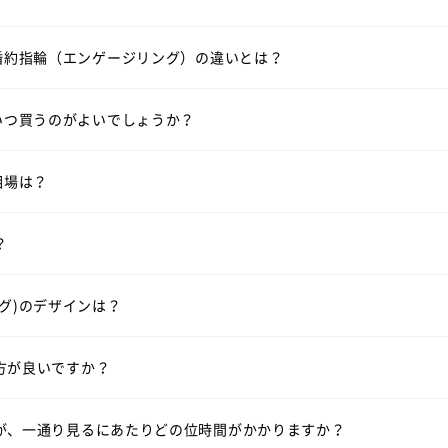
につけるのが結婚指輪（マリッジリング）。シンプルで飽きのこな
、結婚指輪（マリッジリング）選びは結婚式の6カ月ほど前にスター
いて
婚約指輪（エンゲージリング）
一覧はこちら
婚約指輪（エンゲージリング）の違いとは？
その場合はご入籍の3ヶ月前にはご準備されると安心です。
の相場は2本で30万円前後です。指輪のデザインよって価格が変わ
いて
いつ買うのがよいでしょうか？
見る
相場は？
ファベット・数字などを刻印できます。（無料）
はシンプルなデザインが多いですが、ラザール ダイヤモンドではダ
？
訳ではございませんが、週末はお時間帯によっては大変混み合いま
見る
ウェーブラインの結婚指輪を見る
V字ラインの結婚指輪を見
グ)のデザインは？
ーズにご案内させて頂きます。
方が良いですか？
っくりご覧頂きますと、だいたい1時間半～2時間くらいお時間を頂
。
都合に合わせてご案内いたします。
サービスですので、ご安心ください。
が、一通り見るにあたりどの位時間がかかりますか？
ます。