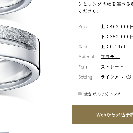
ンとリングの幅を選べる
ください。
Price
上：462,000
下：352,000
Carat
上：0.11ct
Material
プラチナ
Form
ストレート
Setting
ラインメレ
鍛造（たんぞう）リング
Webから来店予