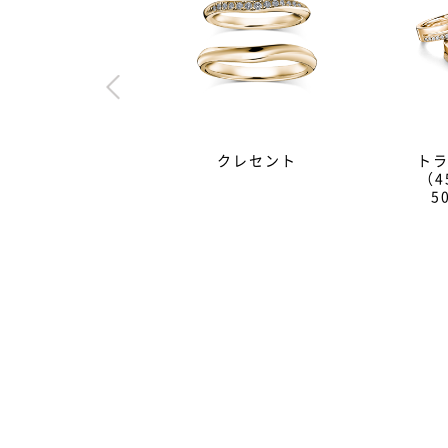
クレセント
ト
（4
5
婚約指輪（エンゲージリング
A.