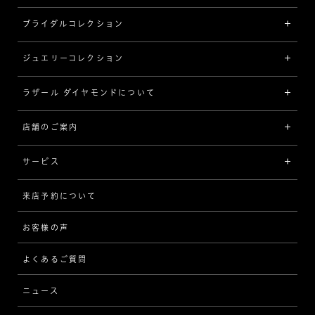
ブライダルコレクション
ジュエリーコレクション
婚約指輪（エンゲージリング）
[素材から選ぶ]
ラザール ダイヤモンドについて
ジュエリーコレクショントップ
プラチナ
ジュエリー一覧
店舗のご案内
ラザール ダイヤモンドについて
イエローゴールド
リング
品質
サービス
コンビネーション
ネックレス/ペンダント
歴史
来店予約について
サービスについて
[フォルムから選ぶ]
ピアス/イヤリング
企業の取り組み
お客様の声
アフターサービス
ストレート
ブレスレット
よくあるご質問
MESSAGE IN DIAMOND
ウェーブ
ニュース
品質保証