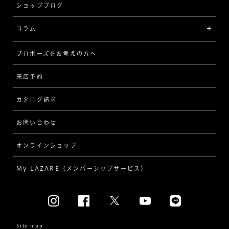
ショップブログ
V字
ブライダルアイテム
コラム
[セッテイングから選ぶ]
プロポーズをお考えの方へ
インタビュー
ソリテール
来店予約
指輪
ワンサイドメレ
カタログ請求
ダイヤモンド
ダブルサイドメレ
お問い合わせ
プロポーズ
ラインメレ
オンラインショップ
結婚式
人気の婚約指輪
My LAZARE（メンバーシップサービス）
結婚指輪（マリッジリング）
[素材から選ぶ]
プラチナ
Site map