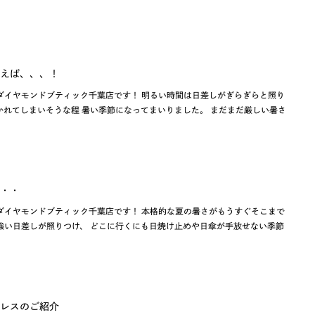
えば、、、！
ダイヤモンドブティック千葉店です！ 明るい時間は日差しがぎらぎらと照り
かれてしまいそうな程 暑い季節になってまいりました。 まだまだ厳しい暑さ
・・
ダイヤモンドブティック千葉店です！ 本格的な夏の暑さがもうすぐそこまで
強い日差しが照りつけ、 どこに行くにも日焼け止めや日傘が手放せない季節
レスのご紹介