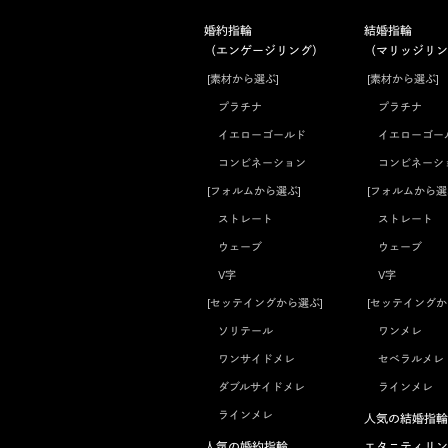
婚約指輪
結婚指輪
（エンゲージリング）
（マリッジリン
[素材から選ぶ]
[素材から選ぶ]
プラチナ
プラチナ
イエローゴールド
イエローゴー
コンビネーション
コンビネーシ
[フォルムから選ぶ]
[フォルムから選
ストレート
ストレート
ウェーブ
ウェーブ
V字
V字
[セッテイングから選ぶ]
[セッテイングか
ソリテール
ワンメレ
ワンサイドメレ
セベラルメレ
ダブルサイドメレ
ラインメレ
ラインメレ
人気の結婚指輪
人気の婚約指輪
エタニティリン