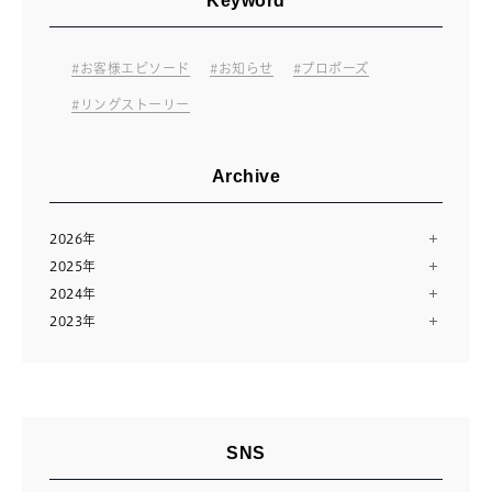
Keyword
お客様エピソード
お知らせ
プロポーズ
リングストーリー
Archive
2026年
2025年
7月（10）
2024年
12月（13）
6月（11）
2023年
12月（13）
11月（12）
5月（11）
12月（14）
11月（13）
10月（24）
4月（14）
11月（28）
10月（13）
8月（16）
3月（12）
9月（9）
9月（14）
7月（10）
2月（11）
8月（15）
8月（11）
6月（23）
1月（12）
SNS
7月（14）
7月（23）
5月（2）