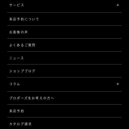
イエローゴールド
リング
品質
サービス
コンビネーション
ネックレス/ペンダント
歴史
来店予約について
サービスについて
[フォルムから選ぶ]
ピアス/イヤリング
企業の取り組み
お客様の声
アフターサービス
ストレート
ブレスレット
よくあるご質問
MESSAGE IN DIAMOND
ウェーブ
ニュース
品質保証
ショップブログ
V字
ブライダルアイテム
コラム
[セッテイングから選ぶ]
プロポーズをお考えの方へ
インタビュー
ソリテール
来店予約
指輪
ワンサイドメレ
カタログ請求
ダイヤモンド
ダブルサイドメレ