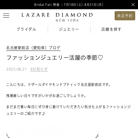
Bridal Fair 開催 ｜7月18日(土)-8月31日(月)
来店予約
ブライダル
ジュエリー
店舗を探す
名古屋駅前店（愛知県）ブログ
ファッションジュエリー活躍の季節♡
2025.08.21
お知らせ
こんにちは、ラザールダイヤモンドブティック名古屋駅前店です。
残暑厳しい日々ですがいかがお過ごしでしょうか。
まだまだ暑い毎日にぜひ身に着けていただきたい気分も上がるファッションジ
ュエリーのご紹介です♪