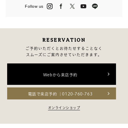
6月（14）
6月（3）
4月（13）
Follow us
5月（15）
5月（27）
3月（24）
4月（16）
4月（2）
2月（13）
3月（12）
3月（13）
2月（14）
RESERVATION
1月（10）
ご予約いただくとお待たせすることなく
スムーズにご案内させていただきます。
Webから来店予約
電話で来店予約
0120-760-763
オンラインショップ