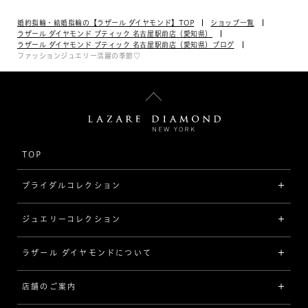
婚約指輪・結婚指輪の【ラザール ダイヤモンド】TOP
ショップ一覧
ラザール ダイヤモンド ブティック 名古屋駅前店（愛知県）
ラザール ダイヤモンド ブティック 名古屋駅前店（愛知県）ブログ
ファッションジュエリー活躍の季節♡
TOP
ブライダルコレクション
ジュエリーコレクション
婚約指輪（エンゲージリング）
[素材から選ぶ]
ラザール ダイヤモンドについて
ジュエリーコレクショントップ
プラチナ
ジュエリー一覧
店舗のご案内
ラザール ダイヤモンドについて