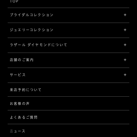
TOP
ブライダルコレクション
ジュエリーコレクション
婚約指輪（エンゲージリング）
[素材から選ぶ]
ラザール ダイヤモンドについて
ジュエリーコレクショントップ
プラチナ
ジュエリー一覧
店舗のご案内
ラザール ダイヤモンドについて
イエローゴールド
リング
品質
サービス
コンビネーション
ネックレス/ペンダント
歴史
来店予約について
サービスについて
[フォルムから選ぶ]
ピアス/イヤリング
企業の取り組み
お客様の声
アフターサービス
ストレート
ブレスレット
よくあるご質問
MESSAGE IN DIAMOND
ウェーブ
ニュース
品質保証