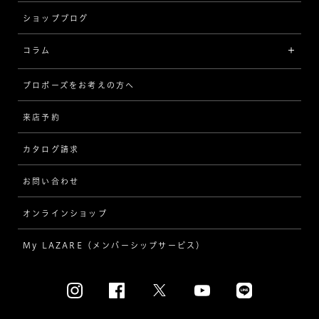
ショップブログ
V字
ブライダルアイテム
コラム
[セッテイングから選ぶ]
プロポーズをお考えの方へ
インタビュー
ソリテール
来店予約
指輪
ワンサイドメレ
カタログ請求
ダイヤモンド
ダブルサイドメレ
お問い合わせ
プロポーズ
ラインメレ
オンラインショップ
結婚式
人気の婚約指輪
My LAZARE（メンバーシップサービス）
結婚指輪（マリッジリング）
[素材から選ぶ]