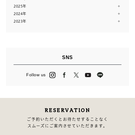
2025年
8月（2）
2024年
12月（13）
7月（10）
2023年
12月（13）
11月（12）
6月（11）
12月（14）
11月（13）
10月（24）
5月（11）
11月（28）
10月（13）
8月（16）
4月（14）
9月（9）
9月（14）
7月（10）
3月（12）
8月（15）
8月（11）
6月（23）
2月（11）
SNS
7月（14）
7月（23）
5月（2）
1月（12）
6月（14）
6月（3）
4月（13）
Follow us
5月（15）
5月（27）
3月（24）
4月（16）
4月（2）
2月（13）
3月（12）
3月（13）
2月（14）
RESERVATION
1月（10）
ご予約いただくとお待たせすることなく
スムーズにご案内させていただきます。