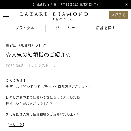
Bridal Fair 開催 ｜7月18日(土)-8月31日(月)
来店予約
ブライダル
ジュエリー
店舗を探す
京都店（京都府）ブログ
☆人気の結婚指のご紹介☆
2025.06.24
リングストーリー
こんにちは！
ラザール ダイヤモンド ブテッィク京都店でございます！
日差しが夏のように強い季節になってきましたね。
皆様はいかがお過ごしですか？
さて今回は人気の結婚指輪をご紹介いたします✨
【
クリーク
】