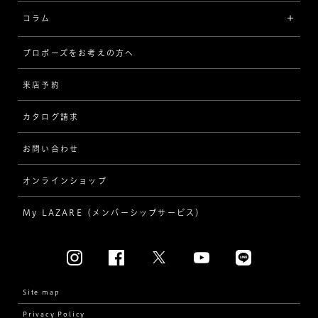
コラム
[セッテイングから選ぶ]
プロポーズをお考えの方へ
インタビュー
ソリテール
来店予約
指輪
ワンサイドメレ
カタログ請求
ダイヤモンド
ダブルサイドメレ
お問い合わせ
プロポーズ
ラインメレ
オンラインショップ
結婚式
人気の婚約指輪
My LAZARE（メンバーシップサービス）
結婚指輪（マリッジリング）
[素材から選ぶ]
プラチナ
Site map
Privacy Policy