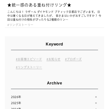
★統一感のある重ね付けリング★
こんにちは！ ラザール ダイヤモンド ブティック京都店でございます。 日
中は暑くなる日が増えてきましたが、 皆さまはいかがおすごしですか？ 今
回は重ね付けの相性がぴったりな2種類のリン…
リングストーリー
Keyword
お客様エピソード
お知らせ
プロポーズ
リングストーリー
Archive
2026年
2025年
8月（2）