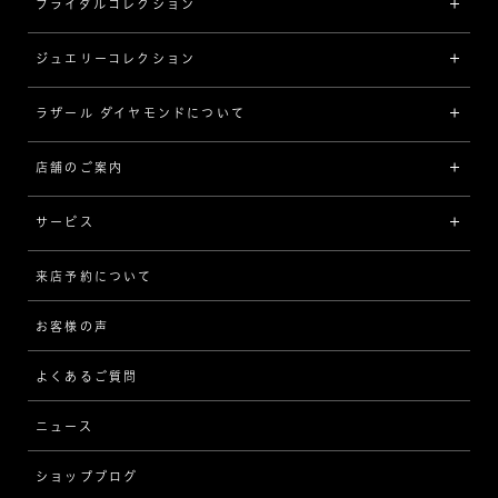
ブライダルコレクション
ジュエリーコレクション
婚約指輪（エンゲージリング）
[素材から選ぶ]
ラザール ダイヤモンドについて
ジュエリーコレクショントップ
プラチナ
ジュエリー一覧
店舗のご案内
ラザール ダイヤモンドについて
イエローゴールド
リング
品質
サービス
コンビネーション
ネックレス/ペンダント
歴史
来店予約について
サービスについて
[フォルムから選ぶ]
ピアス/イヤリング
企業の取り組み
お客様の声
アフターサービス
ストレート
ブレスレット
よくあるご質問
MESSAGE IN DIAMOND
ウェーブ
ニュース
品質保証
ショップブログ
V字
ブライダルアイテム