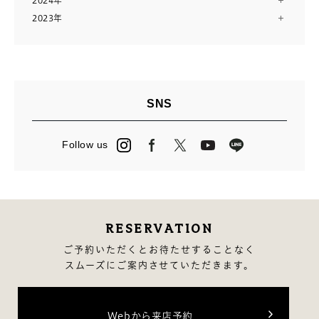
2024年
12月（13）
7月（10）
2023年
12月（13）
11月（12）
6月（11）
12月（14）
11月（13）
10月（24）
5月（11）
11月（28）
10月（13）
8月（16）
4月（14）
9月（9）
9月（14）
7月（10）
3月（12）
8月（15）
8月（11）
6月（23）
2月（11）
SNS
7月（14）
7月（23）
5月（2）
1月（12）
6月（14）
6月（3）
4月（13）
Follow us
5月（15）
5月（27）
3月（24）
4月（16）
4月（2）
2月（13）
3月（12）
3月（13）
2月（14）
RESERVATION
1月（10）
ご予約いただくとお待たせすることなく
スムーズにご案内させていただきます。
Webから来店予約