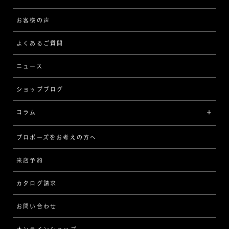
[フォルムから選ぶ]
ピアス/イヤリング
企業の取り組み
お客様の声
アフターサービス
ストレート
ブレスレット
よくあるご質問
MESSAGE IN DIAMOND
ウェーブ
ニュース
品質保証
ショップブログ
V字
ブライダルアイテム
コラム
[セッテイングから選ぶ]
プロポーズをお考えの方へ
インタビュー
ソリテール
来店予約
指輪
ワンサイドメレ
カタログ請求
ダイヤモンド
ダブルサイドメレ
お問い合わせ
プロポーズ
ラインメレ