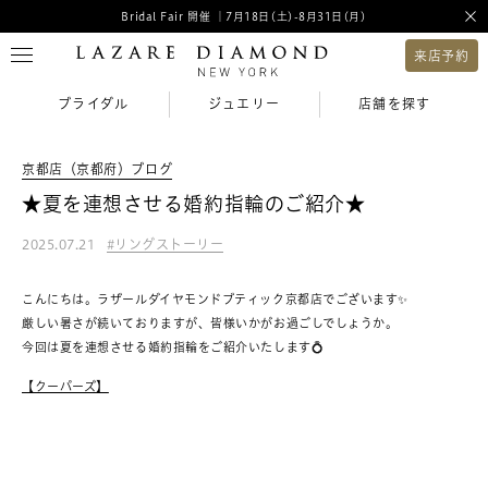
Bridal Fair 開催 ｜7月18日(土)-8月31日(月)
来店予約
ブライダル
ジュエリー
店舗を探す
京都店（京都府）ブログ
★夏を連想させる婚約指輪のご紹介★
2025.07.21
リングストーリー
こんにちは。ラザールダイヤモンドブティック京都店でございます✨
厳しい暑さが続いておりますが、皆様いかがお過ごしでしょうか。
今回は夏を連想させる婚約指輪をご紹介いたします💍
【クーパーズ】