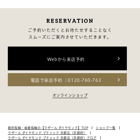
3月（12）
3月（13）
2月（14）
RESERVATION
1月（10）
ご予約いただくとお待たせすることなく
スムーズにご案内させていただきます。
Webから来店予約
電話で来店予約
0120-760-763
オンラインショップ
婚約指輪・結婚指輪の【ラザール ダイヤモンド】TOP
ショップ一覧
ラザール ダイヤモンド ブティック 京都店（京都府）
ラザール ダイヤモンド ブティック 京都店（京都府）ブログ