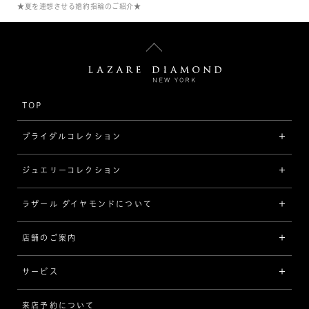
★夏を連想させる婚約指輪のご紹介★
TOP
ブライダルコレクション
ジュエリーコレクション
婚約指輪（エンゲージリング）
[素材から選ぶ]
ラザール ダイヤモンドについて
ジュエリーコレクショントップ
プラチナ
ジュエリー一覧
店舗のご案内
ラザール ダイヤモンドについて
イエローゴールド
リング
品質
サービス
コンビネーション
ネックレス/ペンダント
歴史
来店予約について
サービスについて