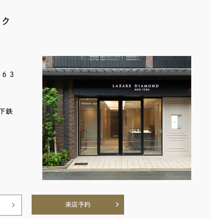
ック
５６３
下鉄
来店予約