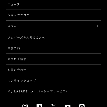
ウェーブ
ニュース
品質保証
ショップブログ
V字
ブライダルアイテム
コラム
[セッテイングから選ぶ]
プロポーズをお考えの方へ
インタビュー
ソリテール
来店予約
指輪
ワンサイドメレ
カタログ請求
ダイヤモンド
ダブルサイドメレ
お問い合わせ
プロポーズ
ラインメレ
オンラインショップ
結婚式
人気の婚約指輪
My LAZARE（メンバーシップサービス）
結婚指輪（マリッジリング）
[素材から選ぶ]