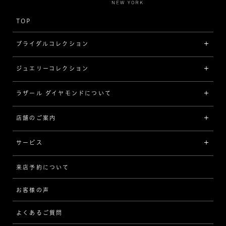
TOP
ブライダルコレクション
ジュエリーコレクション
婚約指輪（エンゲージリング）
[素材から選ぶ]
ラザール ダイヤモンドについて
ジュエリーコレクショントップ
プラチナ
ジュエリー一覧
店舗のご案内
ラザール ダイヤモンドについて
イエローゴールド
リング
品質
サービス
コンビネーション
ネックレス/ペンダント
歴史
来店予約について
サービスについて
[フォルムから選ぶ]
ピアス/イヤリング
企業の取り組み
お客様の声
アフターサービス
ストレート
ブレスレット
よくあるご質問
MESSAGE IN DIAMOND