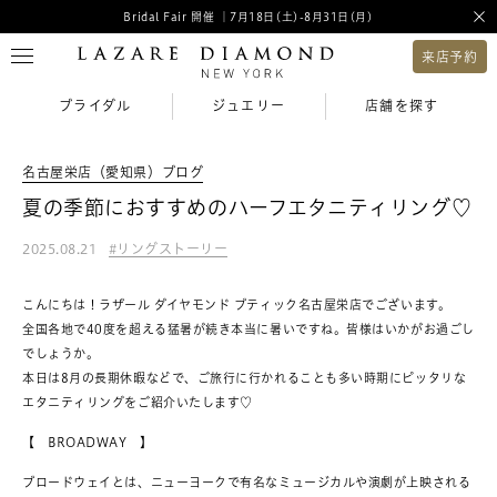
Bridal Fair 開催 ｜7月18日(土)-8月31日(月)
来店予約
ブライダル
ジュエリー
店舗を探す
名古屋栄店（愛知県）ブログ
夏の季節におすすめのハーフエタニティリング♡
2025.08.21
リングストーリー
こんにちは！ラザール ダイヤモンド ブティック名古屋栄店でございます。
全国各地で40度を超える猛暑が続き本当に暑いですね。皆様はいかがお過ごし
でしょうか。
本日は8月の長期休暇などで、ご旅行に行かれることも多い時期にピッタリな
エタニティリングをご紹介いたします♡
【 BROADWAY 】
ブロードウェイとは、ニューヨークで有名なミュージカルや演劇が上映される