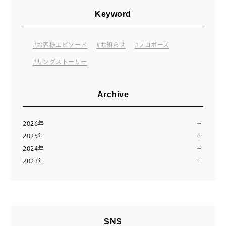
Keyword
お客様エピソード
お知らせ
プロポーズ
リングストーリー
Archive
2026年
2025年
8月（2）
2024年
12月（13）
7月（10）
2023年
12月（13）
11月（12）
6月（11）
12月（14）
11月（13）
10月（24）
5月（11）
11月（28）
10月（13）
8月（16）
4月（14）
9月（9）
9月（14）
7月（10）
3月（12）
8月（15）
8月（11）
6月（23）
2月（11）
SNS