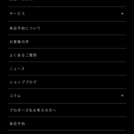
イエローゴールド
リング
品質
サービス
コンビネーション
ネックレス/ペンダント
歴史
来店予約について
サービスについて
[フォルムから選ぶ]
ピアス/イヤリング
企業の取り組み
お客様の声
アフターサービス
ストレート
ブレスレット
よくあるご質問
MESSAGE IN DIAMOND
ウェーブ
ニュース
品質保証
ショップブログ
V字
ブライダルアイテム
コラム
[セッテイングから選ぶ]
プロポーズをお考えの方へ
インタビュー
ソリテール
来店予約
指輪
ワンサイドメレ