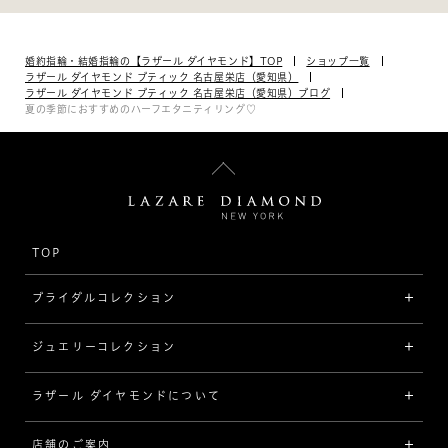
婚約指輪・結婚指輪の【ラザール ダイヤモンド】TOP
ショップ一覧
ラザール ダイヤモンド ブティック 名古屋栄店（愛知県）
ラザール ダイヤモンド ブティック 名古屋栄店（愛知県）ブログ
夏の季節におすすめのハーフエタニティリング♡
TOP
ブライダルコレクション
ジュエリーコレクション
婚約指輪（エンゲージリング）
[素材から選ぶ]
ラザール ダイヤモンドについて
ジュエリーコレクショントップ
プラチナ
ジュエリー一覧
店舗のご案内
ラザール ダイヤモンドについて