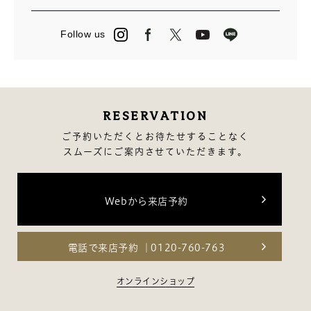
7月（14）
7月（23）
5月（2）
1月（12）
6月（14）
6月（3）
4月（13）
Follow us
5月（15）
5月（27）
3月（24）
4月（16）
4月（2）
2月（13）
3月（12）
3月（13）
2月（14）
RESERVATION
1月（10）
ご予約いただくとお待たせすることなく
スムーズにご案内させていただきます。
Webから来店予約
電話で来店予約
0120-760-763
オンラインショップ