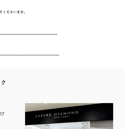
りくださいませ。
=============================
==============================
ック
17