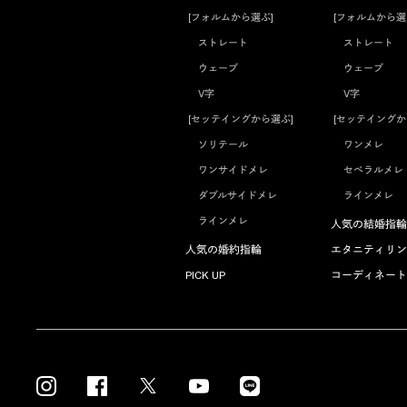
[フォルムから選ぶ]
[フォルムから選
ストレート
ストレート
ウェーブ
ウェーブ
V字
V字
[セッテイングから選ぶ]
[セッテイングか
ソリテール
ワンメレ
ワンサイドメレ
セベラルメレ
ダブルサイドメレ
ラインメレ
ラインメレ
人気の結婚指輪
人気の婚約指輪
エタニティリン
PICK UP
コーディネート