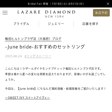
Bridal Fair 開催 ｜7月18日(土)-8月31日(月)
来店予約
ブライダル
ジュエリー
店舗を探す
梅田ヒルトンプラザ店（大阪府）ブログ
~June bride~おすすめのセットリング
2025.06.24
リングストーリー
こんにちは！ラザールダイヤモンドブティック梅田ヒルトンプラザ店です。
季節は春から夏への変わる時期を迎えておりますが、皆様いかがお過ごしでし
ょうか。
今回は、【June bride】にちなんだ婚約指輪・結婚指輪をご紹介いたします！
～SWEET IVY スイートアイヴィ～