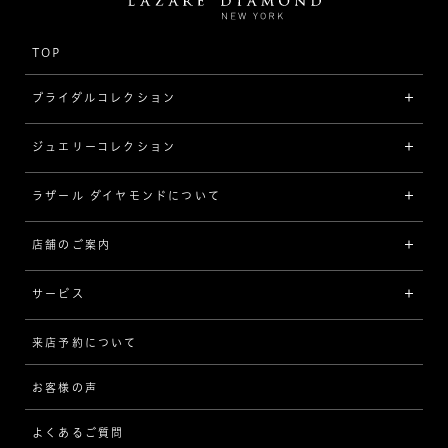
TOP
ブライダルコレクション
ジュエリーコレクション
婚約指輪（エンゲージリング）
[素材から選ぶ]
ラザール ダイヤモンドについて
ジュエリーコレクショントップ
プラチナ
ジュエリー一覧
店舗のご案内
ラザール ダイヤモンドについて
イエローゴールド
リング
品質
サービス
コンビネーション
ネックレス/ペンダント
歴史
来店予約について
サービスについて
[フォルムから選ぶ]
ピアス/イヤリング
企業の取り組み
お客様の声
アフターサービス
ストレート
ブレスレット
よくあるご質問
MESSAGE IN DIAMOND