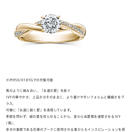
※Pt950/K18YGでの作製可能
蔦のように絡み合い、「永遠の愛」を紡ぐ
IVYの華やかさ、上品さはそのままに、より着けやすいフォルムと繊細さをプ
ラス、
可憐に「永遠に続く愛」を表現しています。
季節を問わず、緑の葉を茂らせることから、変わらぬ愛情を連想させるIVY
(蔦)、
幸せの象徴である花嫁のブーケに使用される事からもインスピレーションを得