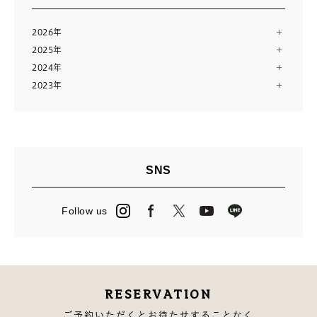
2026年
2025年
8月（2）
2024年
12月（13）
7月（10）
2023年
12月（13）
11月（12）
6月（11）
12月（14）
11月（13）
10月（24）
5月（11）
11月（28）
10月（13）
8月（16）
4月（14）
9月（9）
9月（14）
7月（10）
3月（12）
8月（15）
8月（11）
6月（23）
2月（11）
SNS
7月（14）
7月（23）
5月（2）
1月（12）
6月（14）
6月（3）
4月（13）
Follow us
5月（15）
5月（27）
3月（24）
4月（16）
4月（2）
2月（13）
3月（12）
3月（13）
2月（14）
RESERVATION
1月（10）
ご予約いただくとお待たせすることなく