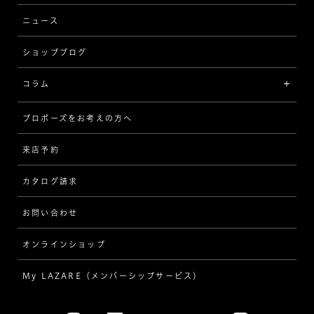
ウェーブ
ニュース
品質保証
ショップブログ
V字
ブライダルアイテム
コラム
[セッテイングから選ぶ]
プロポーズをお考えの方へ
インタビュー
ソリテール
来店予約
指輪
ワンサイドメレ
カタログ請求
ダイヤモンド
ダブルサイドメレ
お問い合わせ
プロポーズ
ラインメレ
オンラインショップ
結婚式
人気の婚約指輪
My LAZARE（メンバーシップサービス）
結婚指輪（マリッジリング）